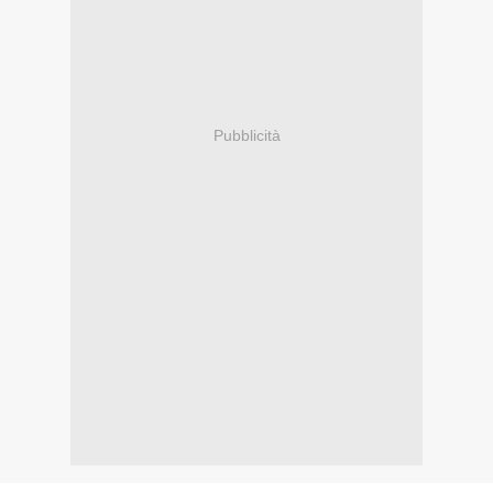
Pubblicità