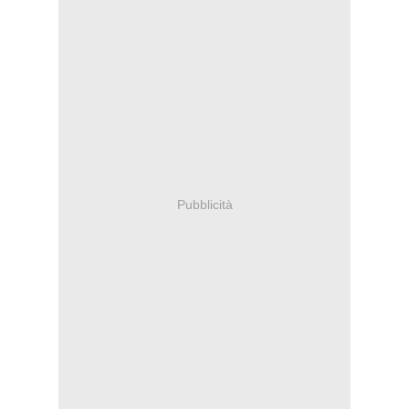
Pubblicità