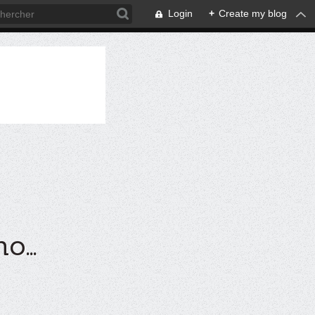
Login
+
Create my blog
...