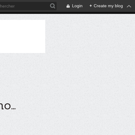
Login
+
Create my blog
...