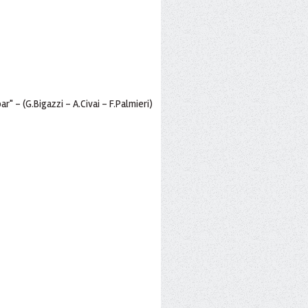
r" - (G.Bigazzi - A.Civai - F.Palmieri)