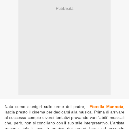
Pubblicità
Nata come stuntgirl sulle orme del padre,
Fiorella Mannoia
,
lascia presto il cinema per dedicarsi alla musica. Prima di arrivare
al successo compie diversi tentativi provando vari "abiti" musicali
che, però, non si conciliano con il suo stile interpretativo. L'artista
romana, infatti, non è autrice dei propri brani ed essendo