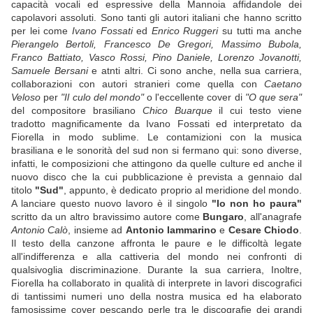
capacità vocali ed espressive della Mannoia affidandole dei
capolavori assoluti. Sono tanti gli autori italiani che hanno scritto
per lei come
Ivano Fossati
ed
Enrico Ruggeri
su tutti ma anche
Pierangelo Bertoli, Francesco De Gregori, Massimo Bubola,
Franco Battiato, Vasco Rossi, Pino Daniele, Lorenzo Jovanotti,
Samuele Bersani
e atnti altri. Ci sono anche, nella sua carriera,
collaborazioni con autori stranieri come quella con
Caetano
Veloso
per
"Il culo del mondo"
o l'eccellente cover di
"O que sera"
del compositore brasiliano
Chico Buarque
il cui testo viene
tradotto magnificamente da Ivano Fossati ed interpretato da
Fiorella in modo sublime. Le contamizioni con la musica
brasiliana e le sonorità del sud non si fermano qui: sono diverse,
infatti, le composizioni che attingono da quelle culture ed anche il
nuovo disco che la cui pubblicazione è prevista a gennaio dal
titolo
"Sud"
, appunto, è dedicato proprio al meridione del mondo.
A lanciare questo nuovo lavoro è il singolo
"Io non ho paura"
scritto da un altro bravissimo autore come
Bungaro
, all'anagrafe
Antonio Calò
, insieme ad
Antonio Iammarino
e
Cesare Chiodo
.
Il testo della canzone affronta le paure e le difficoltà legate
all'indifferenza e alla cattiveria del mondo nei confronti di
qualsivoglia discriminazione. Durante la sua carriera, Inoltre,
Fiorella ha collaborato in qualità di interprete in lavori discografici
di tantissimi numeri uno della nostra musica ed ha elaborato
famosissime cover pescando perle tra le discografie dei grandi