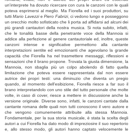
un'interprete ha dovuto ricercare con cura le canzoni con le quali
poteva esprimersi al meglio. Ma Fiorella ed i suoi produttori, su
tutti
Mario Lavezzi
e
Piero Fabrizi
, ci vedono lungo e posseggono
un orecchio molto sofisticato che li porta ad affidarsi ad alcuni dei
più grandi cantautori della nostra musica. Si nota subito, infatti,
che le tonalità basse della penetrante voce della Mannoia si
addice alla perfezione al genere cantautoriale ed, inoltre, queste
canzoni intense e significative permettono alla cantante
interpretazioni sentite ed emozionanti che agevolano la grande
capacità che Fiorella ha nel trasmettere messaggi, riflessioni e
sensazioni che il brano propone. Trovata la giusta dimensione, la
Mannoia, non sbaglia più un colpo abolendo di fatto quella
limitazione che poteva essere rappresentata dal non essere
autrice dei propri testi: una diminuzio che diventa un pregio
quando, al momento dell'esibizione, Fiorella riesce a far suo il
brano interpretandolo con uno stile del tutto personale che molte
volte, in caso di cover, riesce a mettere in discussione anche la
versione originale. Diverse sono, infatti, le canzoni cantate dalla
cantante romana delle quali non tutti conoscono il vero autore e
che vengono comunemente attribuite alla stessa Mannoia.
Fondamentale, per la sua storia musicale, è stata la scelta degli
autori a cui Fiorella ha dato modo di impreziosire il suo repertorio
e, allo stesso modo, gli autori hanno captato velocemente le