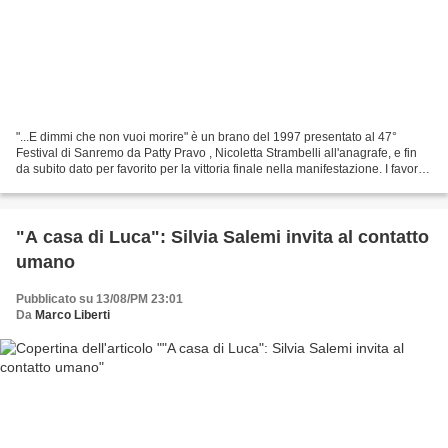
"...E dimmi che non vuoi morire" è un brano del 1997 presentato al 47°
Festival di Sanremo da Patty Pravo , Nicoletta Strambelli all'anagrafe, e fin
da subito dato per favorito per la vittoria finale nella manifestazione. I favori
dei media e del pubblico...
"A casa di Luca": Silvia Salemi invita al contatto
umano
Pubblicato su 13/08/PM 23:01
Da
Marco Liberti