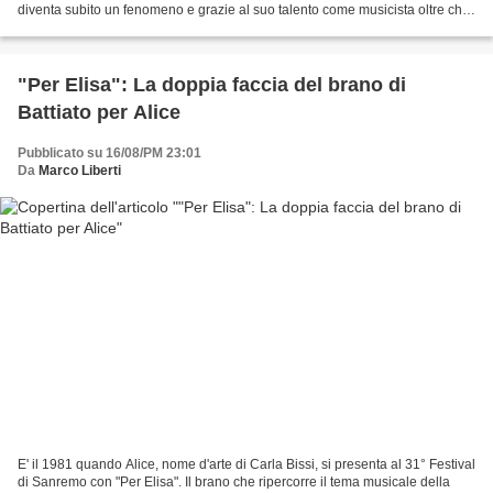
diventa subito un fenomeno e grazie al suo talento come musicista oltre che
come autore lo rendono presto una colonna...
"Per Elisa": La doppia faccia del brano di
Battiato per Alice
Pubblicato su 16/08/PM 23:01
Da
Marco Liberti
E' il 1981 quando Alice, nome d'arte di Carla Bissi, si presenta al 31° Festival
di Sanremo con "Per Elisa". Il brano che ripercorre il tema musicale della