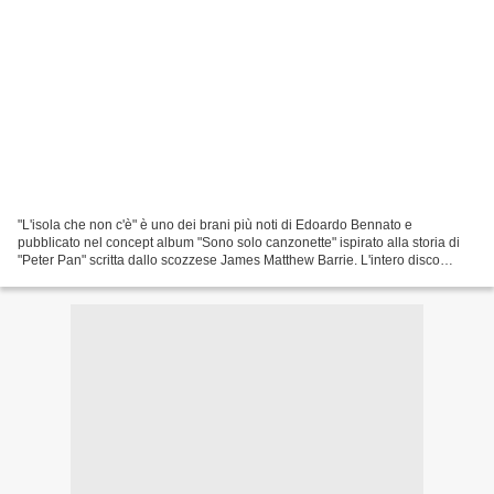
"L'isola che non c'è" è uno dei brani più noti di Edoardo Bennato e
pubblicato nel concept album "Sono solo canzonette" ispirato alla storia di
"Peter Pan" scritta dallo scozzese James Matthew Barrie. L'intero disco
rappresenta la lotta tra la ragione...