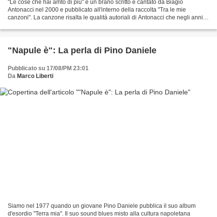
"Le cose che hai amto di più" è un brano scritto e cantato da Biagio
Antonacci nel 2000 e pubblicato all'interno della raccolta "Tra le mie
canzoni". La canzone risalta le qualità autoriali di Antonacci che negli anni
ha sempre mantenuto un profilo alto...
"Napule è": La perla di Pino Daniele
Pubblicato su 17/08/PM 23:01
Da
Marco Liberti
Siamo nel 1977 quando un giovane Pino Daniele pubblica il suo album
d'esordio "Terra mia". Il suo sound blues misto alla cultura napoletana