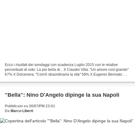
Ecco i risultati dei sondaggi con scadenza Luglio 2015 con le relative
percentuali di voto: La più bella di... X Claudio Villa: "Un amore così grande"
67% X Dolcenera: "Com'è straordinaria la vita" 59% X Eugenio Bennato :
"Grande Sud" 100% X Gianni Bella:...
"Bella": Nino D'Angelo dipinge la sua Napoli
Pubblicato su 26/07/PM 23:01
Da
Marco Liberti