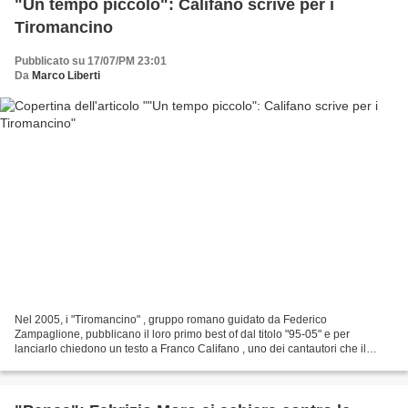
"Un tempo piccolo": Califano scrive per i
Tiromancino
Pubblicato su 17/07/PM 23:01
Da
Marco Liberti
Nel 2005, i "Tiromancino" , gruppo romano guidato da Federico
Zampaglione, pubblicano il loro primo best of dal titolo "95-05" e per
lanciarlo chiedono un testo a Franco Califano , uno dei cantautori che il
gruppo stima di più considerandolo, viste le...