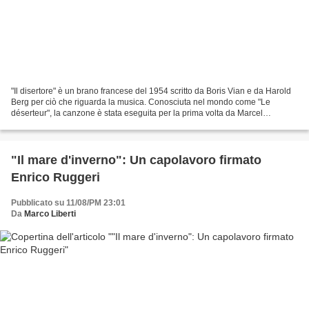
"Il disertore" è un brano francese del 1954 scritto da Boris Vian e da Harold
Berg per ciò che riguarda la musica. Conosciuta nel mondo come "Le
déserteur", la canzone è stata eseguita per la prima volta da Marcel
Mouloudji per poi essere cantata dallo...
"Il mare d'inverno": Un capolavoro firmato
Enrico Ruggeri
Pubblicato su 11/08/PM 23:01
Da
Marco Liberti