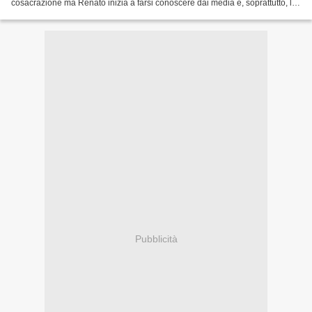
cosacrazione ma Renato inizia a farsi conoscere dai media e, soprattutto, le
radio si accorgono di lui. l'album,...
Pubblicità