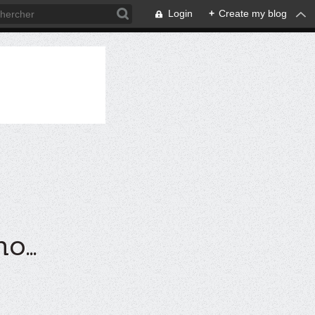
Login
+
Create my blog
...