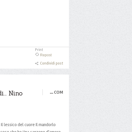
Print
Repost
Condividi post
... Nino
…
COM
i Il lessico del cuore Il mandorlo
le cose che ho Una canzone d'amore