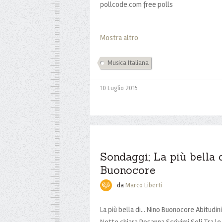
pollcode.com free polls
Mostra altro
Musica Italiana
10 Luglio 2015
Sondaggi; La più bella di
Buonocore
da
Marco Liberti
La più bella di... Nino Buonocore Abitudin
Notte chiara Rosanna Scrivimi Soli Tra 