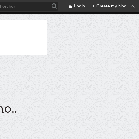
Login
+
Create my blog
...