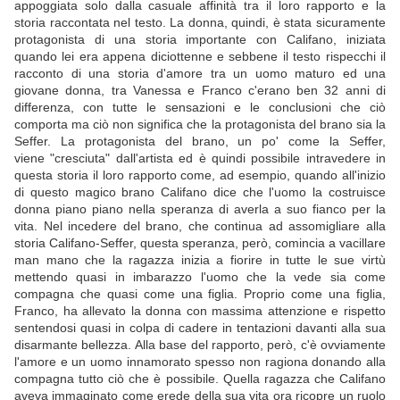
appoggiata solo dalla casuale affinità tra il loro rapporto e la
storia raccontata nel testo. La donna, quindi, è stata sicuramente
protagonista di una storia importante con Califano, iniziata
quando lei era appena diciottenne e sebbene il testo rispecchi il
racconto di una storia d'amore tra un uomo maturo ed una
giovane donna, tra Vanessa e Franco c'erano ben 32 anni di
differenza, con tutte le sensazioni e le conclusioni che ciò
comporta ma ciò non significa che la protagonista del brano sia la
Seffer. La protagonista del brano, un po' come la Seffer,
viene "cresciuta" dall'artista ed è quindi possibile intravedere in
questa storia il loro rapporto come, ad esempio, quando all'inizio
di questo magico brano Califano dice che l'uomo la costruisce
donna piano piano nella speranza di averla a suo fianco per la
vita. Nel incedere del brano, che continua ad assomigliare alla
storia Califano-Seffer, questa speranza, però, comincia a vacillare
man mano che la ragazza inizia a fiorire in tutte le sue virtù
mettendo quasi in imbarazzo l'uomo che la vede sia come
compagna che quasi come una figlia. Proprio come una figlia,
Franco, ha allevato la donna con massima attenzione e rispetto
sentendosi quasi in colpa di cadere in tentazioni davanti alla sua
disarmante bellezza. Alla base del rapporto, però, c'è ovviamente
l'amore e un uomo innamorato spesso non ragiona donando alla
compagna tutto ciò che è possibile. Quella ragazza che Califano
aveva immaginato come erede della sua vita ora ricopre un ruolo