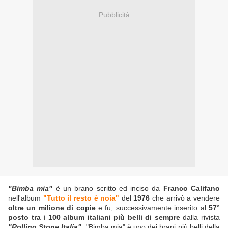
Pubblicità
"Bimba mia"
è un brano scritto ed inciso da
Franco Califano
nell'album
"Tutto il resto è noia"
del
1976
che arrivò a vendere
oltre un milione di copie
e fu, successivamente inserito al
57°
posto tra i 100 album italiani più belli di sempre
dalla rivista
"Rolling Stone Italia"
. "Bimba mia" è uno dei brani più belli della