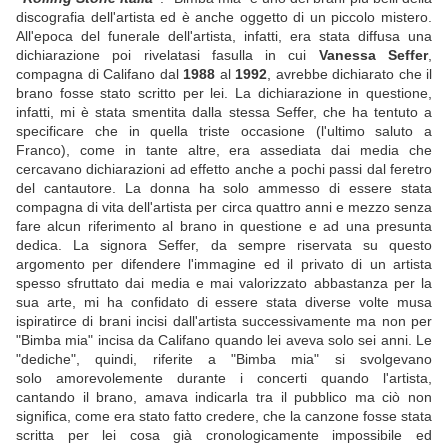
discografia dell'artista ed è anche oggetto di un piccolo mistero.
All'epoca del funerale dell'artista, infatti, era stata diffusa una
dichiarazione poi rivelatasi fasulla in cui
Vanessa Seffer
,
compagna di Califano dal
1988
al
1992
, avrebbe dichiarato che il
brano fosse stato scritto per lei. La dichiarazione in questione,
infatti, mi è stata smentita dalla stessa Seffer, che ha tentuto a
specificare che in quella triste occasione (l'ultimo saluto a
Franco), come in tante altre, era assediata dai media che
cercavano dichiarazioni ad effetto anche a pochi passi dal feretro
del cantautore. La donna ha solo ammesso di essere stata
compagna di vita dell'artista per circa quattro anni e mezzo senza
fare alcun riferimento al brano in questione e ad una presunta
dedica. La signora Seffer, da sempre riservata su questo
argomento per difendere l'immagine ed il privato di un artista
spesso sfruttato dai media e mai valorizzato abbastanza per la
sua arte, mi ha confidato di essere stata diverse volte musa
ispiratirce di brani incisi dall'artista successivamente ma non per
"Bimba mia" incisa da Califano quando lei aveva solo sei anni. Le
"dediche", quindi, riferite a "Bimba mia" si svolgevano
solo amorevolemente durante i concerti quando l'artista,
cantando il brano, amava indicarla tra il pubblico ma ciò non
significa, come era stato fatto credere, che la canzone fosse stata
scritta per lei cosa già cronologicamente impossibile ed