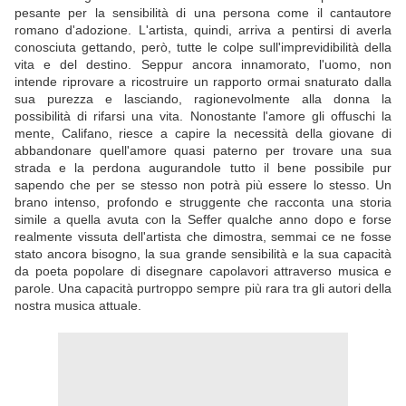
pesante per la sensibilità di una persona come il cantautore
romano d'adozione. L'artista, quindi, arriva a pentirsi di averla
conosciuta gettando, però, tutte le colpe sull'imprevidibilità della
vita e del destino. Seppur ancora innamorato, l'uomo, non
intende riprovare a ricostruire un rapporto ormai snaturato dalla
sua purezza e lasciando, ragionevolmente alla donna la
possibilità di rifarsi una vita. Nonostante l'amore gli offuschi la
mente, Califano, riesce a capire la necessità della giovane di
abbandonare quell'amore quasi paterno per trovare una sua
strada e la perdona augurandole tutto il bene possibile pur
sapendo che per se stesso non potrà più essere lo stesso. Un
brano intenso, profondo e struggente che racconta una storia
simile a quella avuta con la Seffer qualche anno dopo e forse
realmente vissuta dell'artista che dimostra, semmai ce ne fosse
stato ancora bisogno, la sua grande sensibilità e la sua capacità
da poeta popolare di disegnare capolavori attraverso musica e
parole. Una capacità purtroppo sempre più rara tra gli autori della
nostra musica attuale.