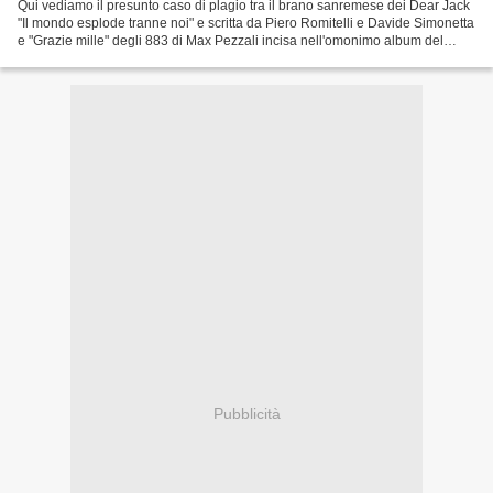
Qui vediamo il presunto caso di plagio tra il brano sanremese dei Dear Jack
"Il mondo esplode tranne noi" e scritta da Piero Romitelli e Davide Simonetta
e "Grazie mille" degli 883 di Max Pezzali incisa nell'omonimo album del
1999. A voi la sentenza....
Pubblicità