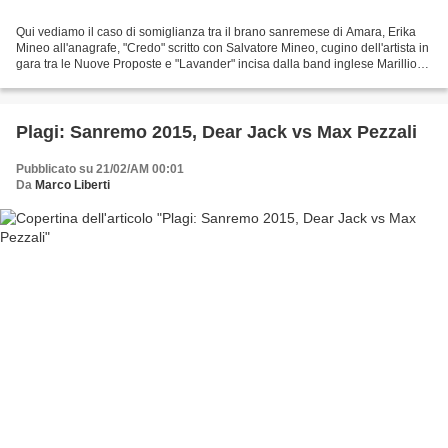
Qui vediamo il caso di somiglianza tra il brano sanremese di Amara, Erika
Mineo all'anagrafe, "Credo" scritto con Salvatore Mineo, cugino dell'artista in
gara tra le Nuove Proposte e "Lavander" incisa dalla band inglese Marillion
nel 1985. A voi l'as...
Plagi: Sanremo 2015, Dear Jack vs Max Pezzali
Pubblicato su 21/02/AM 00:01
Da
Marco Liberti