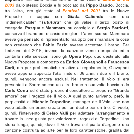
2003
dallo stesso Boccia e fu bocciato da
Pippo Baudo
. Boccia,
tra l'altro, era già stato al
Festival nel 2001
tra le Nuove
Proposte in coppia con
Giada Caliendo
con una
"indimenticabile"
"Tututuru"
che gli valse il terzo posto di
categoria.
Pasquale Mammaro
, su consiglio di
Sergio Bardotti
,
conservò il brano per occasioni migliori. L'anno scorso, Mammaro
aveva già pensato di ripresentarlo ma optò per rimandare la cosa
non credendo che
Fabio Fazio
avesse accettato il brano. Per
l'edizone del 2015, invece, la canzone viene riproposta ed a
cantarla nelle selezioni sono gli
Opera Pop
, duo destinato alle
Nuove Proposte e composto da
Enrico Giovagnoli
e
Francesca
Carli
, ma per problematiche relative al regolamento, Giovagnoli
aveva appena superato l'età limite di 36 anni, i due e il brano,
quindi, vengono ancora esclusi. Nel frattempo, Il Volo si era
presentati a Sanremo con un altro brano a sua volta bocciato da
Carlo Conti
ed è stato proprio il conduttore a proporre "Grande
amore" per i ragazzi de Il Volo. A quel punto arrivano, però, le
perplessità di
Michele Torpedine
, manager de Il Volo, che non
vede adatto un brano creato per un duetto per un trio. Ci vuole,
quindi, l'intervento di
Celso Valli
per adattare l'arrangiamento e
trovare la linea giusta per valorizzare i ragazzi di Torpedine. Una
storia lunga, quindi, dove Il Volo trova sul piatto d'argento una
canzone costruita ad arte per le loro caratteristiche, gradita dal