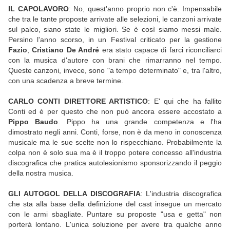
IL CAPOLAVORO
: No, quest'anno proprio non c'è. Impensabile
che tra le tante proposte arrivate alle selezioni, le canzoni arrivate
sul palco, siano state le migliori. Se è così siamo messi male.
Persino l'anno scorso, in un Festival criticato per la gestione
Fazio
,
Cristiano De André
era stato capace di farci riconciliarci
con la musica d'autore con brani che rimarranno nel tempo.
Queste canzoni, invece, sono "a tempo determinato" e, tra l'altro,
con una scadenza a breve termine.
CARLO CONTI DIRETTORE ARTISTICO
: E' qui che ha fallito
Conti ed è per questo che non può ancora essere accostato a
Pippo Baudo
. Pippo ha una grande competenza e l'ha
dimostrato negli anni. Conti, forse, non è da meno in conoscenza
musicale ma le sue scelte non lo rispecchiano. Probabilmente la
colpa non è solo sua ma è il troppo potere concesso all'industria
discografica che pratica autolesionismo sponsorizzando il peggio
della nostra musica.
GLI AUTOGOL DELLA DISCOGRAFIA
: L'industria discografica
che sta alla base della definizione del cast insegue un mercato
con le armi sbagliate. Puntare su proposte "usa e getta" non
porterà lontano. L'unica soluzione per avere tra qualche anno