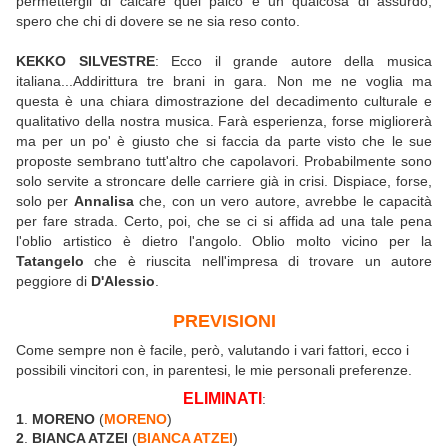
permettergli di calcare quel palco è un qualcosa di assurdo,
spero che chi di dovere se ne sia reso conto.
KEKKO SILVESTRE
: Ecco il grande autore della musica
italiana...Addirittura tre brani in gara. Non me ne voglia ma
questa è una chiara dimostrazione del decadimento culturale e
qualitativo della nostra musica. Farà esperienza, forse migliorerà
ma per un po' è giusto che si faccia da parte visto che le sue
proposte sembrano tutt'altro che capolavori. Probabilmente sono
solo servite a stroncare delle carriere già in crisi. Dispiace, forse,
solo per
Annalisa
che, con un vero autore, avrebbe le capacità
per fare strada. Certo, poi, che se ci si affida ad una tale pena
l'oblio artistico è dietro l'angolo. Oblio molto vicino per la
Tatangelo
che è riuscita nell'impresa di trovare un autore
peggiore di
D'Alessio
.
PREVISIONI
Come sempre non è facile, però, valutando i vari fattori, ecco i
possibili vincitori con, in parentesi, le mie personali preferenze.
ELIMINATI
:
1
.
MORENO
(
MORENO
)
2
.
BIANCA ATZEI
(
BIANCA ATZEI
)