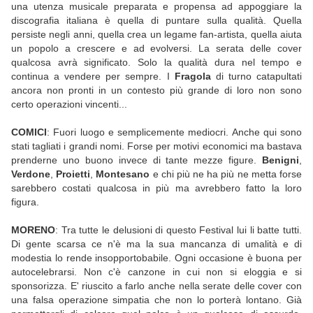
una utenza musicale preparata e propensa ad appoggiare la
discografia italiana è quella di puntare sulla qualità. Quella
persiste negli anni, quella crea un legame fan-artista, quella aiuta
un popolo a crescere e ad evolversi. La serata delle cover
qualcosa avrà significato. Solo la qualità dura nel tempo e
continua a vendere per sempre. I
Fragola
di turno catapultati
ancora non pronti in un contesto più grande di loro non sono
certo operazioni vincenti...
COMICI
: Fuori luogo e semplicemente mediocri. Anche qui sono
stati tagliati i grandi nomi. Forse per motivi economici ma bastava
prenderne uno buono invece di tante mezze figure.
Benigni
,
Verdone
,
Proietti
,
Montesano
e chi più ne ha più ne metta forse
sarebbero costati qualcosa in più ma avrebbero fatto la loro
figura.
MORENO
: Tra tutte le delusioni di questo Festival lui li batte tutti.
Di gente scarsa ce n'è ma la sua mancanza di umalità e di
modestia lo rende insopportobabile. Ogni occasione è buona per
autocelebrarsi. Non c'è canzone in cui non si eloggia e si
sponsorizza. E' riuscito a farlo anche nella serate delle cover con
una falsa operazione simpatia che non lo porterà lontano. Già