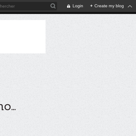
Login
+
Create my blog
...