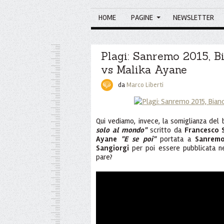
HOME
PAGINE
NEWSLETTER
Plagi: Sanremo 2015, B
vs Malika Ayane
da
Marco Liberti
Qui vediamo, invece, la somiglianza de
solo al mondo"
scritto da
Francesco S
Ayane
"E se poi"
portata a
Sanremo
Sangiorgi
per poi essere pubblicata n
pare?