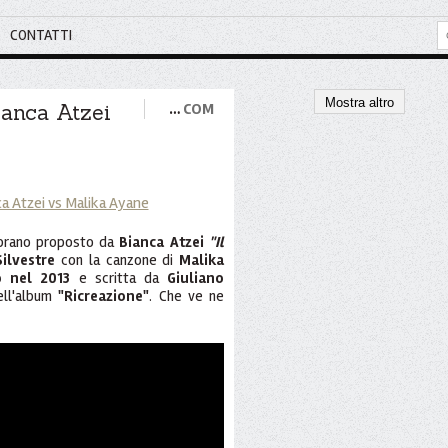
CONTATTI
Mostra altro
ianca Atzei
…
COM
l brano proposto da
Bianca Atzei
"Il
ilvestre
con la canzone di
Malika
 nel 2013
e scritta da
Giuliano
ell'album
"Ricreazione"
. Che ve ne