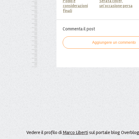
Podio e
Serata cover,
considerazioni
un'occasione persa
finali
Commenta il post
Aggiungere un commento
Vedere il profilo di
Marco Liberti
sul portale blog Overblo