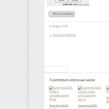
pollcode.com
free polls
Musica Italiana
6 Giugno 2015
← Post precedente
Iscriviti alla Newsletter
Ti potrebbero interessare anche:
S
P
Sanremo2025:
Sanremo2025: