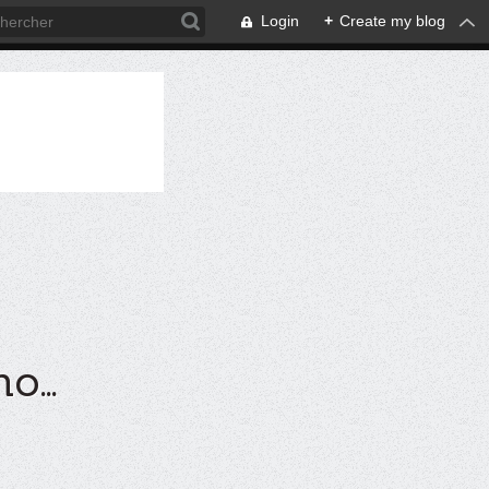
Login
+
Create my blog
...