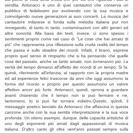
vendita. Antonacci è uno di quei cantautori che conserva un
pubblico di fedelissimi pur evolvendo con la sua musica e
coinvolgendo nuove generazioni ai suoi concerti. La musica del
cantautore milanese si fonda sulla melodia italiana pur non
rinnegando, di tanto in tanto, contaminazioni con altri generi ed
altre sonorità. Alla basa dei testi, invece, ci sono spesso i
sentimenti proprio come nel caso di "Le cose che hai amato di
più" che rappresenta una riflessione sulla cruda realtà del tempo
che passa e sullo sbiadire dei ricordi. Infatti, il brano, esprime
proprio quel senso di rimpianto che si ha pensando che quelle
cose del passato, anche se tanto amate, non torneranno più. La
verità del tempo dinnanzi all'affetto dei ricordi di un tempo. Si fa,
quindi, riferimento all'infanzia, al rapporto con la propria madre
ed ad esperienze felici trascorse da anni che oggi assumono la
forma del ricordo e proprio per questo assumono un valore
affettivo ancor più forte. Antonacci, quindi, sprona a guardare
avanti chiarendo che il tempo non si può fermare e ne,
tantomeno, lo si può far tornare indietro.Questo, quindi, il
messaggio poetico lanciato da Antonacci che affascina in questa
canzone anche con la sua sentita interpretazione e la sua voce
profonda. Un ottimo esempio, dunque, delle capacità artistiche di
uno degli esponenti più amati dagli appassionati di musica
italiana. D'altro canto gli oltre vent'anni passati sempre sulla