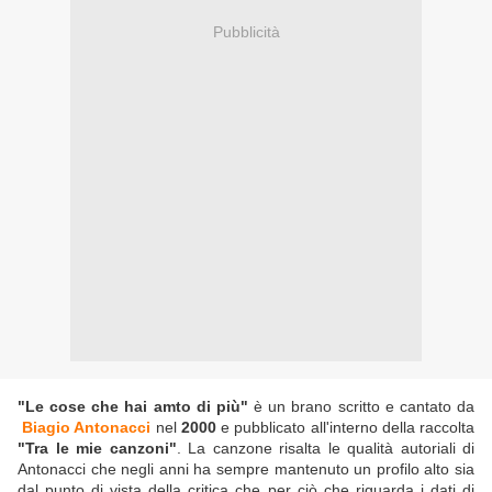
Pubblicità
"Le cose che hai amto di più"
è un brano scritto e cantato da
Biagio Antonacci
nel
2000
e pubblicato all'interno della raccolta
"Tra le mie canzoni"
. La canzone risalta le qualità autoriali di
Antonacci che negli anni ha sempre mantenuto un profilo alto sia
dal punto di vista della critica che per ciò che riguarda i dati di