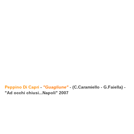
Peppino Di Capri
-
"Guagliune"
- (C.Caramiello - G.Faiella) -
"Ad occhi chiusi...Napoli" 2007