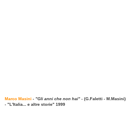
Marco Masini
-
"Gli anni che non hai"
- (G.Faletti - M.Masini)
- "L'Italia... e altre storie" 1999