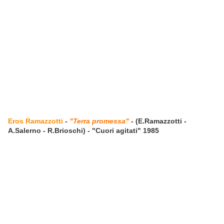
Eros Ramazzotti
-
"Terra promessa"
- (E.Ramazzotti -
A.Salerno - R.Brioschi) - "Cuori agitati" 1985