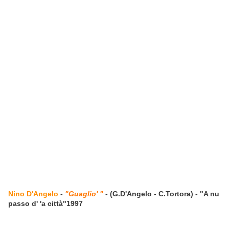
Nino D'Angelo
-
"Guaglio' "
- (G.D'Angelo - C.Tortora) - "A nu
passo d' 'a città"1997