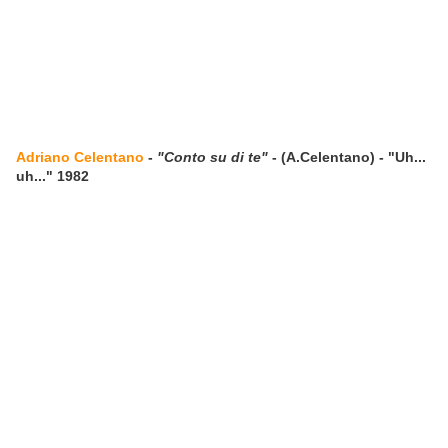
Adriano Celentano
-
"Conto su di te"
- (A.Celentano) - "Uh...
uh..." 1982