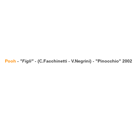
Pooh
-
"Figli"
- (C.Facchinetti - V.Negrini) - "Pinocchio" 2002