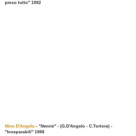
preso tutto" 1992
Nino D'Angelo
-
"Nennè"
- (G.D'Angelo - C.Tortora) -
"Inseparabili" 1988