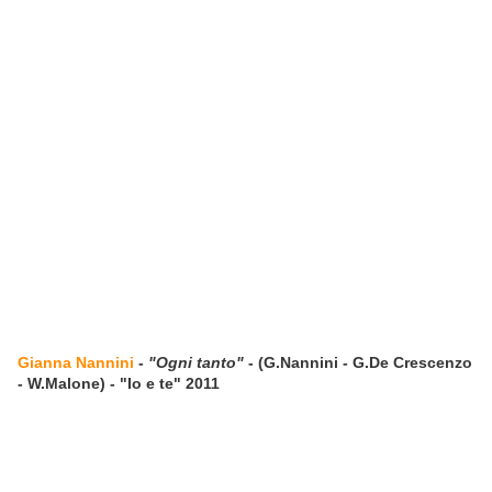
Gianna Nannini
-
"Ogni tanto"
- (G.Nannini - G.De Crescenzo
- W.Malone) - "Io e te" 2011