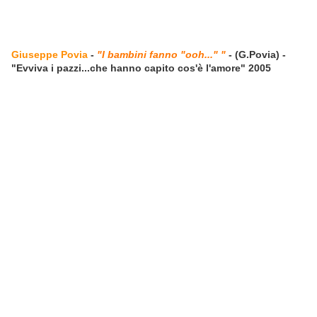
Giuseppe Povia
-
"I bambini fanno "ooh..." "
- (G.Povia) -
"Evviva i pazzi...che hanno capito cos'è l'amore" 2005