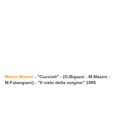
Marco Masini
-
"Cuccioli"
- (G.Bigazzi - M.Masini -
M.Falangiani) - "Il cielo della vergine" 1995