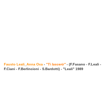
Fausto Leali
_
Anna Oxa
-
"Ti lascerò"
- (F.Fasano - F.Leali -
F.Ciani - F.Berlincioni - S.Bardotti) - "Leali" 1989