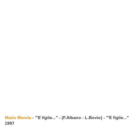
Mario Merola
-
"'E figlie..."
- (F.Albano - L.Bovio) - "'E figlie..."
1997