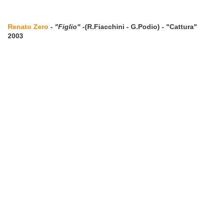
Renato Zero
-
"Figlio"
-(R.Fiacchini - G.Podio) - "Cattura"
2003