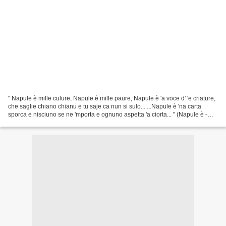
" Napule è mille culure, Napule è mille paure, Napule è 'a voce d' 'e criature,
che saglie chiano chianu e tu saje ca nun si sulo... ...Napule è 'na carta
sporca e nisciuno se ne 'mporta e ognuno aspetta 'a ciorta... " (Napule è -
1977)