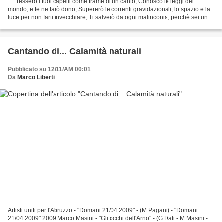
" ...Tesserò i tuoi capelli come trame di un canto; Conosco le leggi del
mondo, e te ne farò dono; Supererò le correnti gravidazionali, lo spazio e la
luce per non farti invecchiare; Ti salverò da ogni malinconia, perchè sei un
essere speciale ed io avrò...
Cantando di... Calamità naturali
Pubblicato su 12/11/AM 00:01
Da
Marco Liberti
Artisti uniti per l'Abruzzo - "Domani 21/04.2009" - (M.Pagani) - "Domani
21/04.2009" 2009 Marco Masini - "Gli occhi dell'Arno" - (G.Dati - M.Masini -