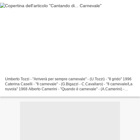
Umberto Tozzi - "Arriverà per sempre carnevale" - (U.Tozzi) - "Il grido" 1996
Caterina Caselli - "Il carnevale" - (G.Bigazzi - C.Cavallaro) - "Il carnevale/La
nuvola" 1968 Alberto Camerini - "Quando è carnevale" - (A.Camerini) -
"Rudy e Rita" 1981 Francesco...