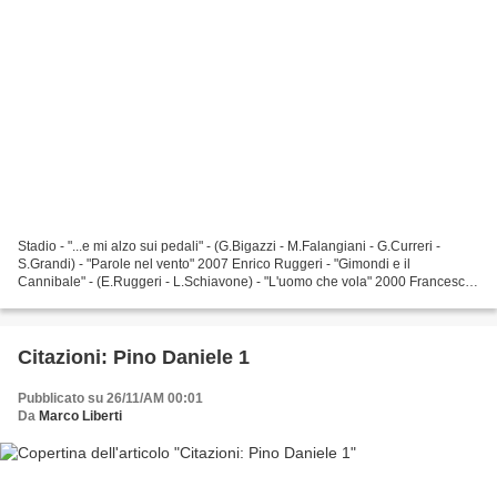
Stadio - "...e mi alzo sui pedali" - (G.Bigazzi - M.Falangiani - G.Curreri -
S.Grandi) - "Parole nel vento" 2007 Enrico Ruggeri - "Gimondi e il
Cannibale" - (E.Ruggeri - L.Schiavone) - "L'uomo che vola" 2000 Francesco
Baccini_Ladri di Biciclette - "Sotto...
Citazioni: Pino Daniele 1
Pubblicato su 26/11/AM 00:01
Da
Marco Liberti