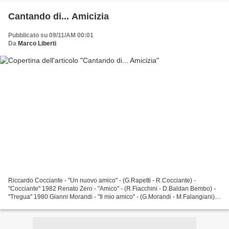
Cantando di... Amicizia
Pubblicato su 09/11/AM 00:01
Da
Marco Liberti
Riccardo Cocciante - "Un nuovo amico" - (G.Rapetti - R.Cocciante) -
"Cocciante" 1982 Renato Zero - "Amico" - (R.Fiacchini - D.Baldan Bembo) -
"Tregua" 1980 Gianni Morandi - "Il mio amico" - (G.Morandi - M.Falangiani) -
"L'amore ci cambia la vita" 2002 Marco...