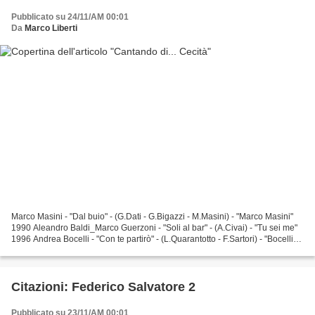
Pubblicato su 24/11/AM 00:01
Da
Marco Liberti
Marco Masini - "Dal buio" - (G.Dati - G.Bigazzi - M.Masini) - "Marco Masini"
1990 Aleandro Baldi_Marco Guerzoni - "Soli al bar" - (A.Civai) - "Tu sei me"
1996 Andrea Bocelli - "Con te partirò" - (L.Quarantotto - F.Sartori) - "Bocelli"
1995 Aleandro Baldi_Francesca...
Citazioni: Federico Salvatore 2
Pubblicato su 23/11/AM 00:01