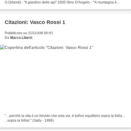
G.Orlandi) - "Il giardino delle api" 2005 Nino D'Angelo - "'A muntagna è
caduta" - (G.D'Angelo - N.Tortora)...
Citazioni: Vasco Rossi 1
Pubblicato su 11/11/AM 00:01
Da
Marco Liberti
" ...perchè la vita è un brivido che vola via, è tutt'un equilibrio sopra la follia...
...sopra la follia! " (Sally - 1996)