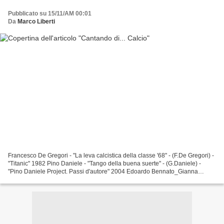
Pubblicato su 15/11/AM 00:01
Da
Marco Liberti
Francesco De Gregori - "La leva calcistica della classe '68" - (F.De Gregori) -
"Titanic" 1982 Pino Daniele - "Tango della buena suerte" - (G.Daniele) -
"Pino Daniele Project. Passi d'autore" 2004 Edoardo Bennato_Gianna
Nannini - "Un'estate italiana"...