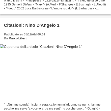
Marco Masini - "Principessa" - (G.Bigazzi - M.Masini) - "Il cielo della vergine"
1995 Gemelli DiVersi - "Mary" - (A.Merli - F.Stranges - E.Busnaghi - L.Aleotti)
- "Fuego" 2002 Luca Barbarossa - "L'amore rubato" - (L.Barbarossa -
P.Pirazzoli) - "Non tutti...
Citazioni: Nino D'Angelo 1
Pubblicato su 05/11/AM 00:01
Da
Marco Liberti
" ...Nun me scurda' nisciuna sera, ca io nun m'addormo se nun chiamme,
pecche' me serve 'a voce toia, pe me senti' nu coccheruno... " (Guagliò -