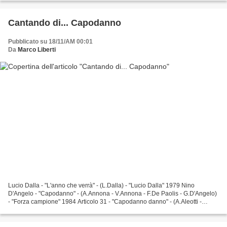
Cantando di... Capodanno
Pubblicato su 18/11/AM 00:01
Da
Marco Liberti
Lucio Dalla - "L'anno che verrà" - (L.Dalla) - "Lucio Dalla" 1979 Nino
D'Angelo - "Capodanno" - (A.Annona - V.Annona - F.De Paolis - G.D'Angelo)
- "Forza campione" 1984 Articolo 31 - "Capodanno danno" - (A.Aleotti -
V.Perrini) - "E' Natale (Ma non ci...