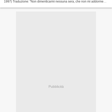
1997) Traduzione: "Non dimenticarmi nessuna sera, che non mi addormento
se non chiami, perchè mi serve la...
Pubblicità