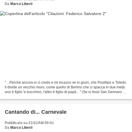
Da
Marco Liberti
" ...Perchè ancora io ci credo e mi incazzo ve lo giuro, che Posillipo e Toledo
li divide un vecchio muro, come quello di Berlino che ci spacca in due metà:
uno è figlio 'e bucchino, l'altro è figlio di papà... " (Se io fossi San Gennaro -
2001) < precedente...
Cantando di... Carnevale
Pubblicato su 21/11/AM 00:01
Da
Marco Liberti