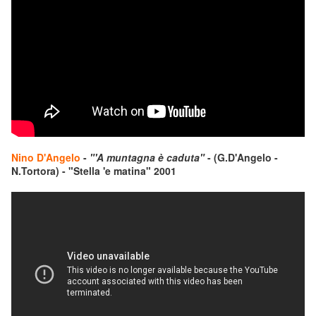
Nino D'Angelo
-
"'A muntagna è caduta"
- (G.D'Angelo -
N.Tortora) - "Stella 'e matina" 2001