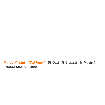
Marco Masini
-
"Dal buio"
- (G.Dati - G.Bigazzi - M.Masini) -
"Marco Masini" 1990