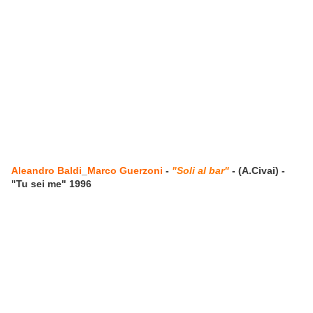
Aleandro Baldi
_
Marco Guerzoni
-
"Soli al bar"
- (A.Civai) -
"Tu sei me" 1996