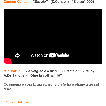
Carmen Consoli
-
"Mio zio"
- (C.Consoli) - "Elettra" 2009
Mia Martini
-
"La vergine e il mare"
- (L.Matalon - J.Musy -
A.De Sanctis) - "Oltre la collina" 1971
Commenta e vota la tua canzone preferita o citane altre sul
tema.
#Musica Italiana