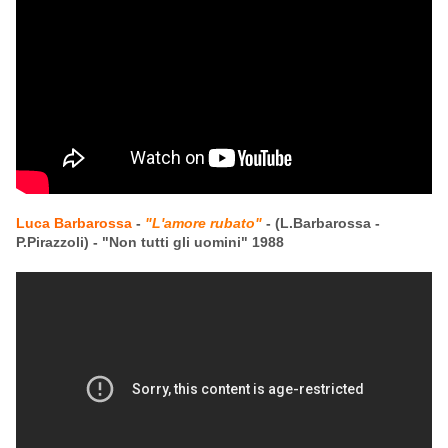
Luca Barbarossa
-
"L'amore rubato"
- (L.Barbarossa -
P.Pirazzoli) - "Non tutti gli uomini" 1988