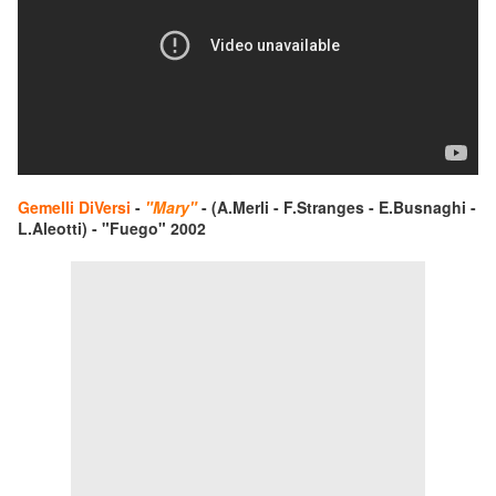
Gemelli DiVersi
-
"Mary"
- (A.Merli - F.Stranges - E.Busnaghi -
L.Aleotti) - "Fuego" 2002