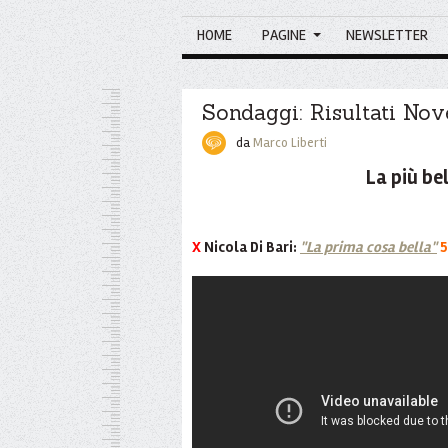
HOME
PAGINE
NEWSLETTER
Sondaggi: Risultati No
da
Marco Liberti
La più bell
X
Nicola Di Bari:
"La prima cosa bella"