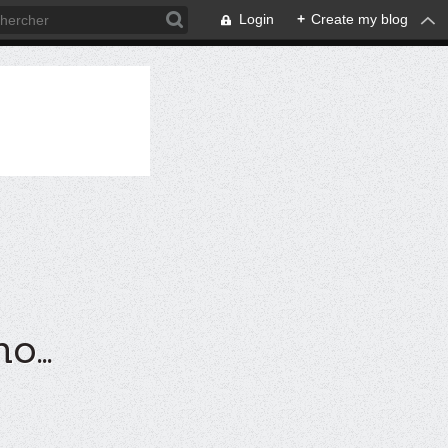
Login
+
Create my blog
...