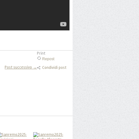
Print
Repost
Post successivo →
Condividi post