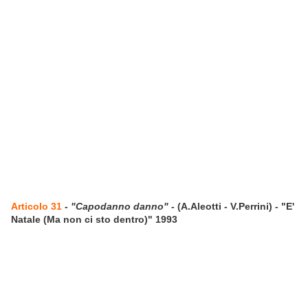
Articolo 31
-
"Capodanno danno"
- (A.Aleotti - V.Perrini) - "E'
Natale (Ma non ci sto dentro)" 1993