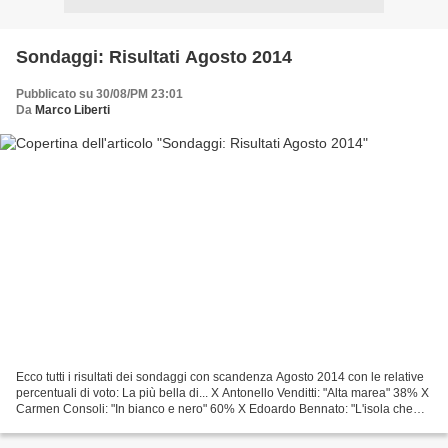
Sondaggi: Risultati Agosto 2014
Pubblicato su 30/08/PM 23:01
Da
Marco Liberti
Ecco tutti i risultati dei sondaggi con scandenza Agosto 2014 con le relative
percentuali di voto: La più bella di... X Antonello Venditti: "Alta marea" 38% X
Carmen Consoli: "In bianco e nero" 60% X Edoardo Bennato: "L'isola che
non c'è" 43% X Federico...