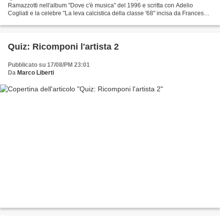
Ramazzotti nell'album "Dove c'è musica" del 1996 e scritta con Adelio
Cogliati e la celebre "La leva calcistica della classe '68" incisa da Francesco
De Gregori per l'album "Titanic"...
Quiz: Ricomponi l'artista 2
Pubblicato su 17/08/PM 23:01
Da
Marco Liberti