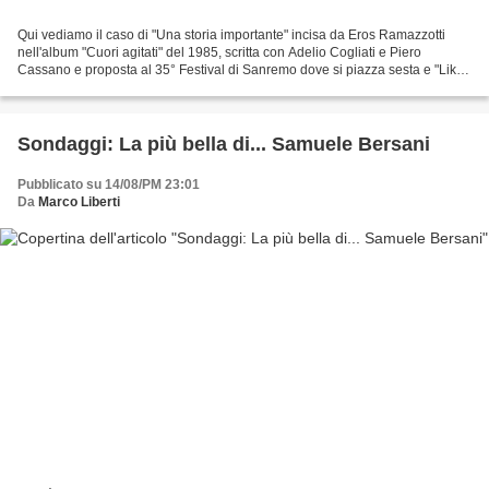
Qui vediamo il caso di "Una storia importante" incisa da Eros Ramazzotti
nell'album "Cuori agitati" del 1985, scritta con Adelio Cogliati e Piero
Cassano e proposta al 35° Festival di Sanremo dove si piazza sesta e "Like
a hurricane" incisa da Neil Young...
Sondaggi: La più bella di... Samuele Bersani
Pubblicato su 14/08/PM 23:01
Da
Marco Liberti