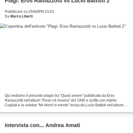
Plagi: Eros Ramazzotti vs Lucio Battisti 2
Pubblicato su 25/08/PM 23:01
Da
Marco Liberti
Qui vediamo il presunto plagio tra "Quasi amore" pubblicata da Eros
Ramazzotti nell'album "Dove c'è musica" del 1996 e scritta con Adelio
Cogliati e la celebre "Mi ritorni in mente" incisa da Lucio Battisti nell'album
"Lucio Battisti vol.2" del 1970 e...
Intervista con... Andrea Amati