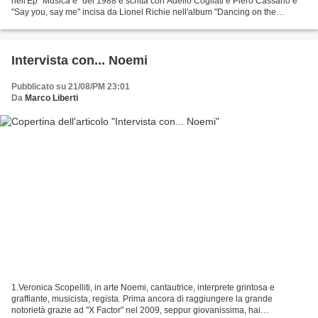
nell'Ep "Musica è" del 1988 e scritta con Adelio Cogliati e Piero Cassano e
"Say you, say me" incisa da Lionel Richie nell'album "Dancing on the
Ceiling" del 1986.
Intervista con... Noemi
Pubblicato su 21/08/PM 23:01
Da
Marco Liberti
1.Veronica Scopelliti, in arte Noemi, cantautrice, interprete grintosa e
graffiante, musicista, regista. Prima ancora di raggiungere la grande
notorietà grazie ad "X Factor" nel 2009, seppur giovanissima, hai