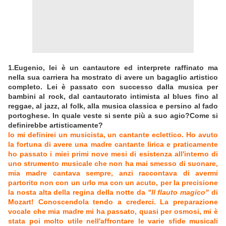
1.Eugenio, lei è un cantautore ed interprete raffinato ma
nella sua carriera ha mostrato di avere un bagaglio artistico
completo. Lei è passato con successo dalla musica per
bambini al rock, dal cantautorato intimista al blues fino al
reggae, al jazz, al folk, alla musica classica e persino al fado
portoghese. In quale veste si sente più a suo agio?Come si
definirebbe artisticamente?
Io mi definirei un musicista, un cantante eclettico. Ho avuto
la fortuna di avere una madre cantante lirica e praticamente
ho passato i miei primi nove mesi di esistenza all'interno di
uno strumento musicale che non ha mai smesso di suonare,
mia madre cantava sempre, anzi raccontava di avermi
partorito non con un urlo ma con un acuto, per la precisione
la nosta alta della regina della notte da
"Il flauto magico"
di
Mozart! Conoscendola tendo a crederci. La preparazione
vocale che mia madre mi ha passato, quasi per osmosi, mi è
stata poi molto utile nell'affrontare le varie sfide musicali