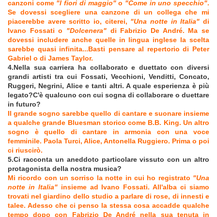
canzoni come
"I fiori di maggio"
o
"Come in uno specchio"
.
Se dovessi scegliere una canzone di un collega che mi
piacerebbe avere scritto io, citerei,
"Una notte in Italia"
di
Ivano Fossati o
"Dolcenera"
di Fabrizio De André. Ma se
dovessi includere anche quelle in lingua inglese la scelta
sarebbe quasi infinita...Basti pensare al repertorio di Peter
Gabriel o di James Taylor.
4.Nella sua carriera ha collaborato e duettato con diversi
grandi artisti tra cui Fossati, Vecchioni, Venditti, Concato,
Ruggeri, Negrini, Alice e tanti altri. A quale esperienza è più
legato?C'è qualcuno con cui sogna di collaborare o duettare
in futuro?
Il grande sogno sarebbe quello di cantare e suonare insieme
a qualche grande Bluesman storico come B.B. King. Un altro
sogno è quello di cantare in armonia con una voce
femminile. Paola Turci, Alice, Antonella Ruggiero. Prima o poi
ci riuscirò.
5.Ci racconta un aneddoto particolare vissuto con un altro
protagonista della nostra musica?
Mi ricordo con un sorriso la notte in cui ho registrato
"Una
notte in Italia"
insieme ad Ivano Fossati. All'alba ci siamo
trovati nel giardino dello studio a parlare di rose, di innesti e
talee. Adesso che ci penso la stessa cosa accadde qualche
tempo dopo con Fabrizio De André nella sua tenuta in