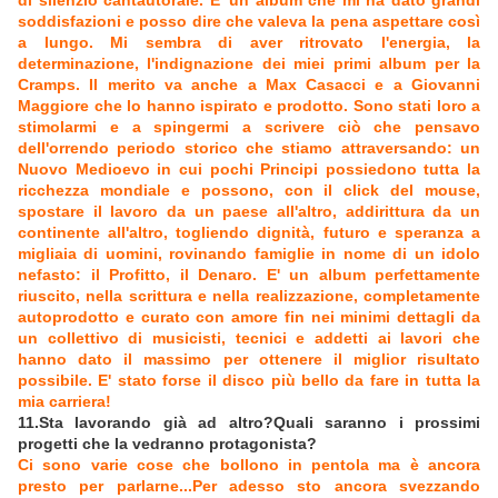
di silenzio cantautorale. E' un album che mi ha dato grandi
soddisfazioni e posso dire che valeva la pena aspettare così
a lungo. Mi sembra di aver ritrovato l'energia, la
determinazione, l'indignazione dei miei primi album per la
Cramps. Il merito va anche a Max Casacci e a Giovanni
Maggiore che lo hanno ispirato e prodotto. Sono stati loro a
stimolarmi e a spingermi a scrivere ciò che pensavo
dell'orrendo periodo storico che stiamo attraversando: un
Nuovo Medioevo in cui pochi Principi possiedono tutta la
ricchezza mondiale e possono, con il click del mouse,
spostare il lavoro da un paese all'altro, addirittura da un
continente all'altro, togliendo dignità, futuro e speranza a
migliaia di uomini, rovinando famiglie in nome di un idolo
nefasto: il Profitto, il Denaro. E' un album perfettamente
riuscito, nella scrittura e nella realizzazione, completamente
autoprodotto e curato con amore fin nei minimi dettagli da
un collettivo di musicisti, tecnici e addetti ai lavori che
hanno dato il massimo per ottenere il miglior risultato
possibile. E' stato forse il disco più bello da fare in tutta la
mia carriera!
11.Sta lavorando già ad altro?Quali saranno i prossimi
progetti che la vedranno protagonista?
Ci sono varie cose che bollono in pentola ma è ancora
presto per parlarne...Per adesso sto ancora svezzando