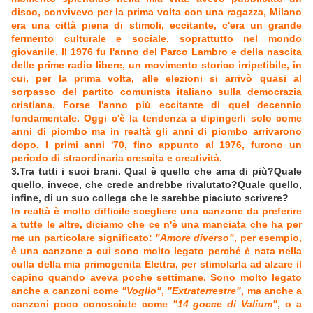
disco, convivevo per la prima volta con una ragazza, Milano
era una città piena di stimoli, eccitante, c'era un grande
fermento culturale e sociale, soprattutto nel mondo
giovanile. Il 1976 fu l'anno del Parco Lambro e della nascita
delle prime radio libere, un movimento storico irripetibile, in
cui, per la prima volta, alle elezioni si arrivò quasi al
sorpasso del partito comunista italiano sulla democrazia
cristiana. Forse l'anno più eccitante di quel decennio
fondamentale. Oggi c'è la tendenza a dipingerli solo come
anni di piombo ma in realtà gli anni di piombo arrivarono
dopo. I primi anni '70, fino appunto al 1976, furono un
periodo di straordinaria crescita e creatività.
3.Tra tutti i suoi brani. Qual è quello che ama di più?Quale
quello, invece, che crede andrebbe rivalutato?Quale quello,
infine, di un suo collega che le sarebbe piaciuto scrivere?
In realtà è molto difficile scegliere una canzone da preferire
a tutte le altre, diciamo che ce n'è una manciata che ha per
me un particolare significato:
"Amore diverso"
, per esempio,
è una canzone a cui sono molto legato perché è nata nella
culla della mia primogenita Elettra, per stimolarla ad alzare il
capino quando aveva poche settimane. Sono molto legato
anche a canzoni come
"Voglio"
,
"Extraterrestre"
, ma anche a
canzoni poco conosciute come
"14 gocce di Valium"
, o a