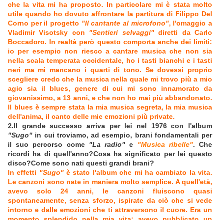
che la vita mi ha proposto. In particolare mi è stata molto
utile quando ho dovuto affrontare la partitura di Filippo Del
Corno per il progetto
"Il cantante al microfono"
, l'omaggio a
Vladimir Visotsky con
"Sentieri selvaggi"
diretti da Carlo
Boccadoro. In realtà però questo comporta anche dei limiti:
io per esempio non riesco a cantare musica che non sia
nella scala temperata occidentale, ho i tasti bianchi e i tasti
neri ma mi mancano i quarti di tono. Se dovessi proprio
scegliere credo che la musica nella quale mi trovo più a mio
agio sia il blues, genere di cui mi sono innamorato da
giovanissimo, a 13 anni, e che non ho mai più abbandonato.
Il blues è sempre stata la mia musica segreta, la mia musica
dell'anima, il canto delle mie emozioni più private.
2.Il grande successo arriva per lei nel 1976 con l'album
"Sugo"
in cui troviamo, ad esempio, brani fondamentali per
il suo percorso come
"La radio"
e
"Musica ribelle"
. Che
ricordi ha di quell'anno?Cosa ha significato per lei questo
disco?Come sono nati questi grandi brani?
In effetti
"Sugo"
è stato l'album che mi ha cambiato la vita.
Le canzoni sono nate in maniera molto semplice. A quell'età,
avevo solo 24 anni, le canzoni fluiscono quasi
spontaneamente, senza sforzo, ispirate da ciò che si vede
intorno e dalle emozioni che ti attraversono il cuore. Era un
momento splendido nella mia vita: avevo pubblicato un