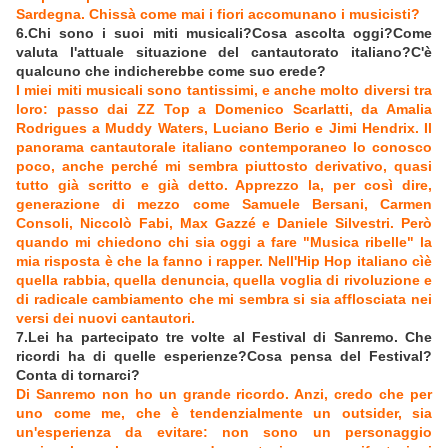
Sardegna. Chissà come mai i fiori accomunano i musicisti?
6.Chi sono i suoi miti musicali?Cosa ascolta oggi?Come
valuta l'attuale situazione del cantautorato italiano?C'è
qualcuno che indicherebbe come suo erede?
I miei miti musicali sono tantissimi, e anche molto diversi tra
loro: passo dai ZZ Top a Domenico Scarlatti, da Amalia
Rodrigues a Muddy Waters, Luciano Berio e Jimi Hendrix. Il
panorama cantautorale italiano contemporaneo lo conosco
poco, anche perché mi sembra piuttosto derivativo, quasi
tutto già scritto e già detto. Apprezzo la, per così dire,
generazione di mezzo come Samuele Bersani, Carmen
Consoli, Niccolò Fabi, Max Gazzé e Daniele Silvestri. Però
quando mi chiedono chi sia oggi a fare "Musica ribelle" la
mia risposta è che la fanno i rapper. Nell'Hip Hop italiano cìè
quella rabbia, quella denuncia, quella voglia di rivoluzione e
di radicale cambiamento che mi sembra si sia afflosciata nei
versi dei nuovi cantautori.
7.Lei ha partecipato tre volte al Festival di Sanremo. Che
ricordi ha di quelle esperienze?Cosa pensa del Festival?
Conta di tornarci?
Di Sanremo non ho un grande ricordo. Anzi, credo che per
uno come me, che è tendenzialmente un outsider, sia
un'esperienza da evitare: non sono un personaggio