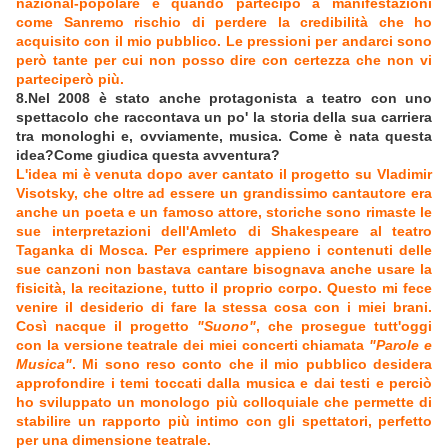
nazional-popolare e quando partecipo a manifestazioni
come Sanremo rischio di perdere la credibilità che ho
acquisito con il mio pubblico. Le pressioni per andarci sono
però tante per cui non posso dire con certezza che non vi
parteciperò più.
8.Nel 2008 è stato anche protagonista a teatro con uno
spettacolo che raccontava un po' la storia della sua carriera
tra monologhi e, ovviamente, musica. Come è nata questa
idea?Come giudica questa avventura?
L'idea mi è venuta dopo aver cantato il progetto su Vladimir
Visotsky, che oltre ad essere un grandissimo cantautore era
anche un poeta e un famoso attore, storiche sono rimaste le
sue interpretazioni dell'Amleto di Shakespeare al teatro
Taganka di Mosca. Per esprimere appieno i contenuti delle
sue canzoni non bastava cantare bisognava anche usare la
fisicità, la recitazione, tutto il proprio corpo. Questo mi fece
venire il desiderio di fare la stessa cosa con i miei brani.
Così nacque il progetto
"Suono"
, che prosegue tutt'oggi
con la versione teatrale dei miei concerti chiamata
"Parole e
Musica"
. Mi sono reso conto che il mio pubblico desidera
approfondire i temi toccati dalla musica e dai testi e perciò
ho sviluppato un monologo più colloquiale che permette di
stabilire un rapporto più intimo con gli spettatori, perfetto
per una dimensione teatrale.