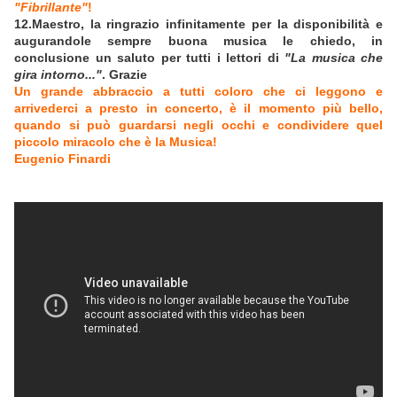
"Fibrillante"
!
12.Maestro, la ringrazio infinitamente per la disponibilità e
augurandole sempre buona musica le chiedo, in
conclusione un saluto per tutti i lettori di
"La musica che
gira intorno..."
. Grazie
Un grande abbraccio a tutti coloro che ci leggono e
arrivederci a presto in concerto, è il momento più bello,
quando si può guardarsi negli occhi e condividere quel
piccolo miracolo che è la Musica!
Eugenio Finardi