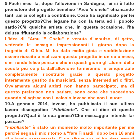
9.Pochi mesi fa, dopo l'alluvione in Sardegna, lei si è fatto
promotore del progetto benefico "Arcu 'e chelu" chiamando
tanti amici colleghi a contribuire. Cosa ha significato per lei
questo progetto?Che legame ha con la terra ed il popolo
sardo?C'è qualche artista che, in questa occasione, l'ha
delusa rifiutando la collaborazione?
L'idea di "Arcu 'E Chelu" è venuta d'impulso, di getto,
vedendo le immagini impressionanti il giorno dopo la
tragedia di Olbia. Mi ha dato molta gioia e soddisfazione
essere riuscito a realizzare questo progetto in un solo mese,
e mi rende felice pensare che in questi giorni gli alunni della
scuola più colpita dall'alluvione torneranno in cinque aule
completamente ricostruite grazie a questo progetto
interamente gestito da musicisti, senza intermediari o filtri.
Ovviamente alcuni artisti non hanno partecipato, ma di
questo preferisco non parlare, sono cose che succedono
quando si agisce con il calcolo invece che con il cuore...
10.A gennaio 2014, invece, ha pubblicato il suo ultimo
lavoro discografico
"Fibrillante"
. Che ci dice di questo
progetto?Qual è la sua genesi?Che messaggio intende far
passare?
"Fibrillante"
è stato un momento molto importante per me
perché segna il mio ritorno a "fare Finardi" dopo ben 16 anni