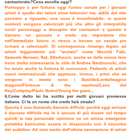
cantautorato?Cosa ascolta oggi?
Purtroppo o per fortuna oggi l'unico canale per i giovani
artisti è quello dei talent shoe televisivi ma, aldilà del mio
pensiero a riguardo, una cosa è inconfutabile: in questi
contesti vengono valorizzati più che altro gli interpreti/le
voci/i personaggi a discapito dei cantautori e questo è
davvero un peccato e credo sia importante che
nell'immediato futuro si riesca a trovare un canale per
tornare a valorizzarli. Di conseguenza rimango legato ad
artisti leggermente più "anziani" come Niccolò Fabi,
Samuele Bersani, Raf, Afterhours, anche se delle nuove leve
trovo molto interessante lo stile di Andrea Nardinocchi, che
ho avuto anche la fortuna di conoscere. Parlando di artisti
nuovi internazionali che apprezzo, invece, i primi che mi
vengono in mente sono i Bastille/Lorde/Imagine
dragons/Florence & the machine/Lana del
Rey/Coldplay/Paolo Nutini/Young the giant...
6.Come detto lei ha scritto per molti giovani promesse
italiane. Ci fa un nome che crede farà strada?
Questa è una domanda davvero difficile perché oggi arrivare
è davvero difficile ma lo è ancora di più durare nel tempo
quindi la mia personale opinione su un artista emergente
potrebbe benissimo essere in disaccordo con il riscontro
del pubblico. Ad ogni modo dell'ultima generazione di artisti