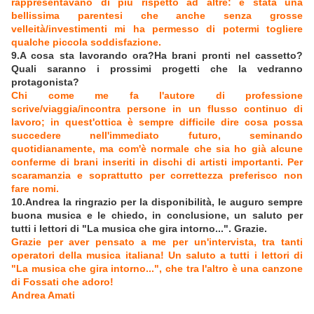
rappresentavano di più rispetto ad altre: è stata una
bellissima parentesi che anche senza grosse
velleità/investimenti mi ha permesso di potermi togliere
qualche piccola soddisfazione.
9.A cosa sta lavorando ora?Ha brani pronti nel cassetto?
Quali saranno i prossimi progetti che la vedranno
protagonista?
Chi come me fa l'autore di professione
scrive/viaggia/incontra persone in un flusso continuo di
lavoro; in quest'ottica è sempre difficile dire cosa possa
succedere nell'immediato futuro, seminando
quotidianamente, ma com'è normale che sia ho già alcune
conferme di brani inseriti in dischi di artisti importanti. Per
scaramanzia e soprattutto per correttezza preferisco non
fare nomi.
10.Andrea la ringrazio per la disponibilità, le auguro sempre
buona musica e le chiedo, in conclusione, un saluto per
tutti i lettori di "La musica che gira intorno...". Grazie.
Grazie per aver pensato a me per un'intervista, tra tanti
operatori della musica italiana! Un saluto a tutti i lettori di
"La musica che gira intorno...", che tra l'altro è una canzone
di Fossati che adoro!
Andrea Amati