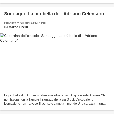
Pausini, Mia Martini, Max Gazzè,...
Sondaggi: La più bella di... Adriano Celentano
Pubblicato su 30/04/PM 23:01
Da
Marco Liberti
La più bella di... Adriano Celentano 24mila baci Acqua e sale Azzurro Chi
non lavora non fa l'amore Il ragazzo della via Gluck L'arcobaleno
L'emozione non ha voce Ti penso e cambia il mondo Una carezza in un
pugno pollcode.com free polls