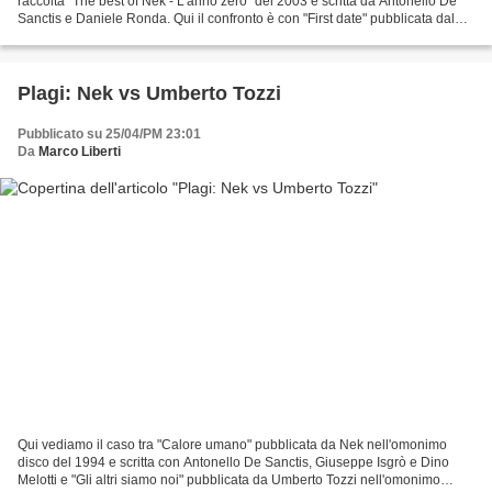
raccolta "The best of Nek - L'anno zero" del 2003 e scritta da Antonello De
Sanctis e Daniele Ronda. Qui il confronto è con "First date" pubblicata dal
gruppo statunitense dei Blink-182...
Plagi: Nek vs Umberto Tozzi
Pubblicato su 25/04/PM 23:01
Da
Marco Liberti
Qui vediamo il caso tra "Calore umano" pubblicata da Nek nell'omonimo
disco del 1994 e scritta con Antonello De Sanctis, Giuseppe Isgrò e Dino
Melotti e "Gli altri siamo noi" pubblicata da Umberto Tozzi nell'omonimo