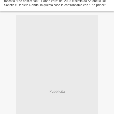
raccolta "The best of Nek - L'anno zero" del 2003 e scritta da Antonello De
Sanctis e Daniele Ronda. In questo caso la confrontiamo con "The prince"
incisa dal gruppo britannico dei...
Pubblicità