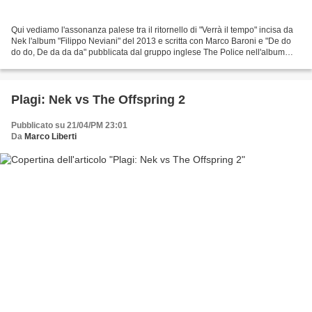
Qui vediamo l'assonanza palese tra il ritornello di "Verrà il tempo" incisa da
Nek l'album "Filippo Neviani" del 2013 e scritta con Marco Baroni e "De do
do do, De da da da" pubblicata dal gruppo inglese The Police nell'album
"Zenyatta Mondatta" del 1980....
Plagi: Nek vs The Offspring 2
Pubblicato su 21/04/PM 23:01
Da
Marco Liberti