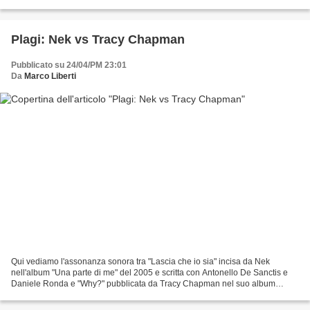
disco del 1991 e scritta con Giancarlo...
Plagi: Nek vs Tracy Chapman
Pubblicato su 24/04/PM 23:01
Da
Marco Liberti
Qui vediamo l'assonanza sonora tra "Lascia che io sia" incisa da Nek
nell'album "Una parte di me" del 2005 e scritta con Antonello De Sanctis e
Daniele Ronda e "Why?" pubblicata da Tracy Chapman nel suo album
d'esordio del 1988 che porta lo stesso nome...