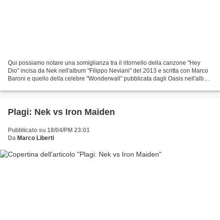
Qui possiamo notare una somiglianza tra il ritornello della canzone "Hey
Dio" incisa da Nek nell'album "Filippo Neviani" del 2013 e scritta con Marco
Baroni e quello della celebre "Wonderwall" pubblicata dagli Oasis nell'album
"(What's the story) Morning...
Plagi: Nek vs Iron Maiden
Pubblicato su 18/04/PM 23:01
Da
Marco Liberti