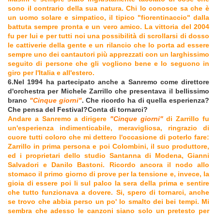
sono il contrario della sua natura. Chi lo conosce sa che è
un uomo solare e simpatico, il tipico "fiorentinaccio" dalla
battuta sempre pronta e un vero amico. La vittoria del 2004
fu per lui e per tutti noi una possibilità di scrollarsi di dosso
le cattiverie della gente e un rilancio che lo porta ad essere
sempre uno dei cantautori più apprezzati con un larghissimo
seguito di persone che gli vogliono bene e lo seguono in
giro per l'Italia e all'estero.
6.Nel 1994 ha partecipato anche a Sanremo come direttore
d'orchestra per Michele Zarrillo che presentava il bellissimo
brano
"Cinque giorni"
. Che ricordo ha di quella esperienza?
Che pensa del Festival?Conta di tornarci?
Andare a Sanremo a dirigere
"Cinque giorni"
di Zarrillo fu
un'esperienza indimenticabile, meravigliosa, ringrazio di
cuore tutti coloro che mi dettero l'occasione di poterlo fare:
Zarrillo in prima persona e poi Colombini, il suo produttore,
ed i proprietari dello studio Santanna di Modena, Gianni
Salvadori e Danilo Bastoni. Ricordo ancora il nodo allo
stomaco il primo giorno di prove per la tensione e, invece, la
gioia di essere poi li sul palco la sera della prima e sentire
che tutto funzionava a dovere. Si, spero di tornarci, anche
se trovo che abbia perso un po' lo smalto dei bei tempi. Mi
sembra che adesso le canzoni siano solo un pretesto per