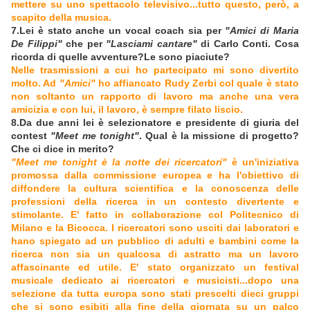
mettere su uno spettacolo televisivo...tutto questo, però, a
scapito della musica.
7.Lei è stato anche un vocal coach sia per
"Amici di Maria
De Filippi"
che per
"Lasciami cantare"
di Carlo Conti. Cosa
ricorda di quelle avventure?Le sono piaciute?
Nelle trasmissioni a cui ho partecipato mi sono divertito
molto. Ad
"Amici"
ho affiancato Rudy Zerbi col quale è stato
non soltanto un rapporto di lavoro ma anche una vera
amicizia e con lui, il lavoro, è sempre filato liscio.
8.Da due anni lei è selezionatore e presidente di giuria del
contest
"Meet me tonight"
. Qual è la missione di progetto?
Che ci dice in merito?
"Meet me tonight è la notte dei ricercatori"
è un'iniziativa
promossa dalla commissione europea e ha l'obiettivo di
diffondere la cultura scientifica e la conoscenza delle
professioni della ricerca in un contesto divertente e
stimolante. E' fatto in collaborazione col Politecnico di
Milano e la Bicocca. I ricercatori sono usciti dai laboratori e
hano spiegato ad un pubblico di adulti e bambini come la
ricerca non sia un qualcosa di astratto ma un lavoro
affascinante ed utile. E' stato organizzato un festival
musicale dedicato ai ricercatori e musicisti...dopo una
selezione da tutta europa sono stati prescelti dieci gruppi
che si sono esibiti alla fine della giornata su un palco