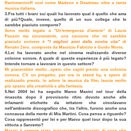
Rachmaninoff così come Madeon e Deadmau oltre a tanta
musica italiana.
3.Fra tutti i brani sui quali ha lavorato qual è quello che ama
di più?Quale, invece, quello di un suo collega che le
sarebbe piaciuto comporre?
Sono molto legato a
"Un'emergenza d'amore"
di Laura
Pausini ma sicuramente, una canzone che mi sarebbe
piaciuto scrivere è
"I migliori anni della nostra vita"
di
Renato Zero, composta da Maurizio Fabrizio e Guido Morra.
4.Lei ha lavorato anche nel cinema realizzando diverse
colonne sonore. A quale di queste esperienze è più legato?
Intende tornare a lavorare in questo settore?
Mi piacerebbe molto...spero che capiti presto una colonna
sonora. C'è un progetto, per ora in stand by, e spero di
realizzarlo presto. Io adoro la musica da film, lascia molto
più spazio alla creatività e alla fantasia.
5.Nel 2004 lei ha seguito Marco Masini nel tour della
rinascita dopo il provvisorio ritiro dovuto anche alle
infamanti etichette da iettatore che circolavano
nell'ambiente discografico che, tra l'altro, furono anche una
concausa della morte di Mia Martini. Cosa pensa a riguardo?
Cosa rappresentò per lei e per Marco quel tour dopo la sua
vittoria a Sanremo?
Masini è sempre stato ingiustamente tacciato di cose che