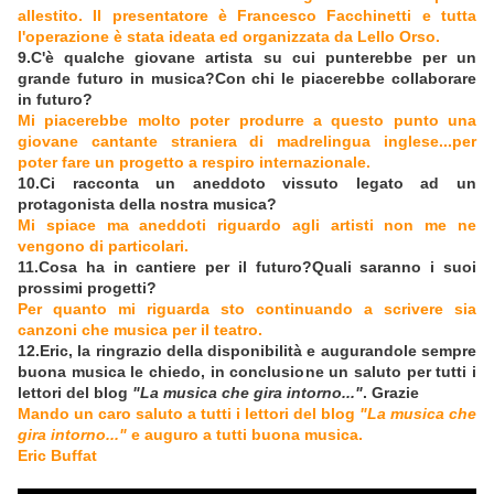
allestito. Il presentatore è Francesco Facchinetti e tutta
l'operazione è stata ideata ed organizzata da Lello Orso.
9.C'è qualche giovane artista su cui punterebbe per un
grande futuro in musica?Con chi le piacerebbe collaborare
in futuro?
Mi piacerebbe molto poter produrre a questo punto una
giovane cantante straniera di madrelingua inglese...per
poter fare un progetto a respiro internazionale.
10.Ci racconta un aneddoto vissuto legato ad un
protagonista della nostra musica?
Mi spiace ma aneddoti riguardo agli artisti non me ne
vengono di particolari.
11.Cosa ha in cantiere per il futuro?Quali saranno i suoi
prossimi progetti?
Per quanto mi riguarda sto continuando a scrivere sia
canzoni che musica per il teatro.
12.Eric, la ringrazio della disponibilità e augurandole sempre
buona musica le chiedo, in conclusione un saluto per tutti i
lettori del blog
"La musica che gira intorno..."
. Grazie
Mando un caro saluto a tutti i lettori del blog
"La musica che
gira intorno..."
e auguro a tutti buona musica.
Eric Buffat