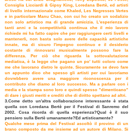
Consiglia Licciardi & Gipsy King, Loredana Bertè, ed artisti
di livello internazionale come Khaled, Les Negresses Vertes
e in particolare Manu Chao, con cui ho creato un sodalizio
non solo artistico ma di grande amicizia. L'esperienza di
tanti anni e la competitività continua che il mio lavoro
richiede mi ha fatto capire che per raggiungere certi livelli e
mantenerli, non basta solo avere delle capacità artistiche
innate, ma di sicuro l'impegno continuo e il desiderio
costante di rinnovarsi musicalmente possono fare la
differenza. Per ciò che riguarda la sottovalutazione
mediatica, è la legge che pagano un po' tutti coloro come
me che lavorano dietro le quinte. Sicuramente se devo fare
un appunto dico che spesso gli artisti per cui lavoriamo
dovrebbero avere una maggiore riconoscenza per il
contributo che diamo al loro successo. Ma a parlare con i
media e la stampa sono loro e quindi spesso "dimenticano"
di dare i giusti meriti e crediti che di diritto spettano ad altri.
3.Come detto un'altra collaborazione interessante è stata
quella con Loredana Bertè per il Festival di Sanremo del
2002. Cosa ricorda di quella esperienza?Qual è il suo
pensiero sulla Bertè umanamente?Ed artisticamente?
Qualche mese prima del Festival ascoltò il provino di un
brano composto da me insieme ad un autore di Milano. Si