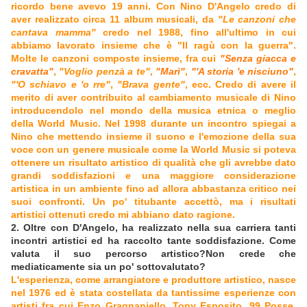
ricordo bene avevo 19 anni. Con Nino D'Angelo credo di
aver realizzato circa 11 album musicali, da
"Le canzoni che
cantava mamma"
credo nel 1988, fino all'ultimo in cui
abbiamo lavorato insieme che è "Il ragù con la guerra".
Molte le canzoni composte insieme, fra cui
"Senza giacca e
cravatta"
,
"Voglio penzà a te"
,
"Marì"
,
"'A storia 'e nisciuno"
,
"'O schiavo e 'o rre"
,
"Brava gente"
, ecc. Credo di avere il
merito di aver contribuito al cambiamento musicale di Nino
introducendolo nel mondo della musica etnica o meglio
della World Music. Nel 1998 durante un incontro spiegai a
Nino che mettendo insieme il suono e l'emozione della sua
voce con un genere musicale come la World Music si poteva
ottenere un risultato artistico di qualità che gli avrebbe dato
grandi soddisfazioni e una maggiore considerazione
artistica in un ambiente fino ad allora abbastanza critico nei
suoi confronti. Un po' titubante accettò, ma i risultati
artistici ottenuti credo mi abbiano dato ragione.
2. Oltre con D'Angelo, ha realizzato nella sua carriera tanti
incontri artistici ed ha raccolto tante soddisfazione. Come
valuta il suo percorso artistico?Non crede che
mediaticamente sia un po' sottovalutato?
L'esperienza, come arrangiatore e produttore artistico, nasce
nel 1976 ed è stata costellata da tantissime esperienze con
artisti fra cui Enzo Gragnaniello, Tony Esposito, 99 Posse,