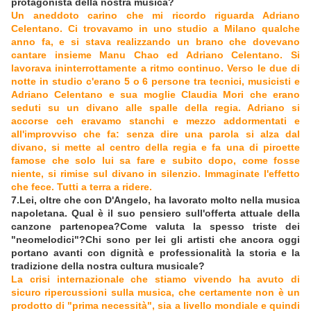
protagonista della nostra musica?
Un aneddoto carino che mi ricordo riguarda Adriano
Celentano. Ci trovavamo in uno studio a Milano qualche
anno fa, e si stava realizzando un brano che dovevano
cantare insieme Manu Chao ed Adriano Celentano. Si
lavorava ininterrottamente a ritmo continuo. Verso le due di
notte in studio c'erano 5 o 6 persone tra tecnici, musicisti e
Adriano Celentano e sua moglie Claudia Mori che erano
seduti su un divano alle spalle della regia. Adriano si
accorse ceh eravamo stanchi e mezzo addormentati e
all'improvviso che fa: senza dire una parola si alza dal
divano, si mette al centro della regia e fa una di piroette
famose che solo lui sa fare e subito dopo, come fosse
niente, si rimise sul divano in silenzio. Immaginate l'effetto
che fece. Tutti a terra a ridere.
7.Lei, oltre che con D'Angelo, ha lavorato molto nella musica
napoletana. Qual è il suo pensiero sull'offerta attuale della
canzone partenopea?Come valuta la spesso triste dei
"neomelodici"?Chi sono per lei gli artisti che ancora oggi
portano avanti con dignità e professionalità la storia e la
tradizione della nostra cultura musicale?
La crisi internazionale che stiamo vivendo ha avuto di
sicuro ripercussioni sulla musica, che certamente non è un
prodotto di "prima necessità", sia a livello mondiale e quindi