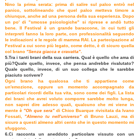
Nino la prima serata: prima di salire sul palco entrò nel
panico, sottolineando che quel palco metteva timore a
chiunque, anche ad una persona della sua esperienza. Dopo
un po' di "smosse psicologiche" si riprese e andò tutto
bene. Il Festival è un grande baraccone, in cui tutti gli
interpreti fanno la loro parte, con professionalità seguendo
le indicazioni e le regole di mamma RAI. La partecipazione al
Festival a cui sono più legato, come detto, è di sicuro quella
col brano
"Senza giacca e cravatta"
.
5.Tra i tanti brani della sua carriera. Qual è quello che ama di
più?Quale quello, invece, che pensa andrebbe rivalutato?
Quale quello, invece, di un suo collega che le sarebbe
piaciuto scrivere?
Ogni brano ha qualcosa che ti appartiene come
un'emozione, oppure un momento accompagnato da
particolari ricordi della tua vita, sono come dei figli. La lista
dei brani che avrei voluto comporre sarebbe molto lunga,
non saprei dire adesso quali, qualcuno che mi viene in
mente è
"Oh que sera"
di Chico Buarque rivisitata da Ivano
Fossati,
"Almeno tu nell'universo"
di Bruno Lauzi, ma di
sicuro a questi almeno altri cento che in questo momento mi
sfuggono.
6.Ci racconta un aneddoto particolare vissuto con un