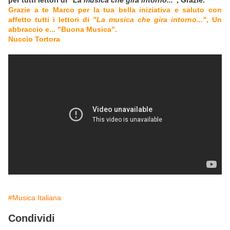
per tutti lettori di
"La musica che gira intorno..."
, Grazie.
Grazie a te Marco per la tua bella iniziativa e saluto con
affetto tutti i lettori di
"La musica che gira intorno..."
, Un
abbraccio e... "Buona Musica".
Nuccio Tortora
#Musica Italiana
Condividi