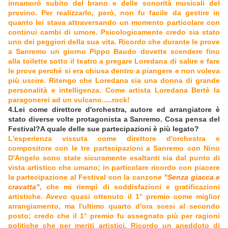
innamorò subito del brano e delle sonorità musicali del
provino. Per realizzarlo, però, non fu facile da gestire in
quanto lei stava attraversando un momento particolare con
continui cambi di umore. Psicologicamente credo sia stato
uno dei peggiori della sua vita. Ricordo che durante le prove
a Sanremo un giorno Pippo Baudo dovette scendere fino
alla toilette sotto il teatro a pregare Loredana di salire e fare
le prove perché si era chiusa dentro a piangere e non voleva
più uscire. Ritengo che Loredana sia una donna di grande
personalità e intelligenza. Come artista Loredana Bertè la
paragonerei ad un vulcano.....rock!
4.Lei come direttore d'orchestra, autore ed arrangiatore è
stato diverse volte protagonista a Sanremo. Cosa pensa del
Festival?A quale delle sue partecipazioni è più legato?
L'esperienza vissuta come direttore d'orchestra e
compositore con le tre partecipazioni a Sanremo con Nino
D'Angelo sono state sicuramente esaltanti sia dal punto di
vista artistico che umano; in particolare ricordo con piacere
la partecipazione al Festival con la canzone
"Senza giacca e
cravatta"
, che mi riempì di soddisfazioni e gratificazioni
artistiche. Avevo quasi ottenuto il 1° premio come miglior
arrangiamento, ma l'ultimo quarto d'ora scesi al secondo
posto; credo che il 1° premio fu assegnato più per ragioni
politiche che per meriti artistici. Ricordo un aneddoto di