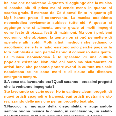
italiano che napoletano. A questo si aggiunge che la musica
si ascolta più di prima ma si vende meno in quanto si
scarica gratis. Il mercato dei Cd è ormai finito in quanto gli
Mp3 hanno preso il sopravvento. La musica cosiddetta
neomelodica ovviamente subisce tutto ciò. A questo si
aggiunge che si alimenta anche grazie ai molti impegni
come feste di piazza, festi di matrimoni. Ma con i problemi
economici che abbiamo, la gente non si può permettere di
spendere altri soldi. Molti artisti mediocri che vediamo o
ascoltiamo nelle tv o radio esistono solo perché pagano la
loro pubblicità e non perché hanno il consenso della gente.
La musica neomelodica è lo specchio di una cultura
popolare esistente. Non dirò chi sono ma sicuramente di
artisti bravi che possono portare avanti la cultura musicale
napoletana ce ne sono molti e di sicuro alla distanza
emergono sempre.
8.A cosa sta lavorando ora?Quali saranno i prossimi progetti
che la vedranno impegnata?
Sto lavorando su varie cose. Ho in cantiere alcuni progetti di
nuovi artisti spagnoli e francesi, vari artisti nostrani e sto
realizzando delle musiche per un progetto teatrale.
9.Nuccio, la ringrazio della disponibilità e augurandole
sempre buona musica le chiedo, in conclusione, un saluto