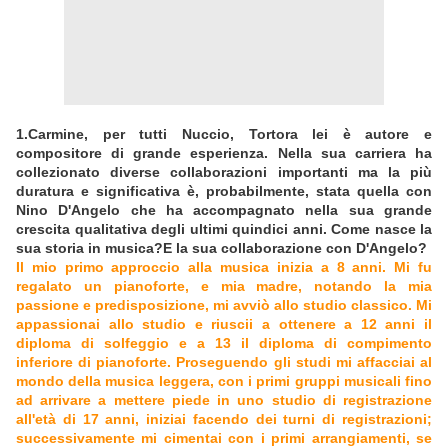
1.Carmine, per tutti Nuccio, Tortora lei è autore e
compositore di grande esperienza. Nella sua carriera ha
collezionato diverse collaborazioni importanti ma la più
duratura e significativa è, probabilmente, stata quella con
Nino D'Angelo che ha accompagnato nella sua grande
crescita qualitativa degli ultimi quindici anni. Come nasce la
sua storia in musica?E la sua collaborazione con D'Angelo?
Il mio primo approccio alla musica inizia a 8 anni. Mi fu
regalato un pianoforte, e mia madre, notando la mia
passione e predisposizione, mi avviò allo studio classico. Mi
appassionai allo studio e riuscii a ottenere a 12 anni il
diploma di solfeggio e a 13 il diploma di compimento
inferiore di pianoforte. Proseguendo gli studi mi affacciai al
mondo della musica leggera, con i primi gruppi musicali fino
ad arrivare a mettere piede in uno studio di registrazione
all'età di 17 anni, iniziai facendo dei turni di registrazioni;
successivamente mi cimentai con i primi arrangiamenti, se