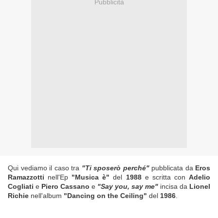
Pubblicità
Qui vediamo il caso tra
"Ti sposerò perché"
pubblicata da
Eros
Ramazzotti
nell'Ep
"Musica è"
del
1988
e scritta con
Adelio
Cogliati
e
Piero Cassano
e
"Say you, say me"
incisa da
Lionel
Richie
nell'album
"Dancing on the Ceiling"
del
1986
.