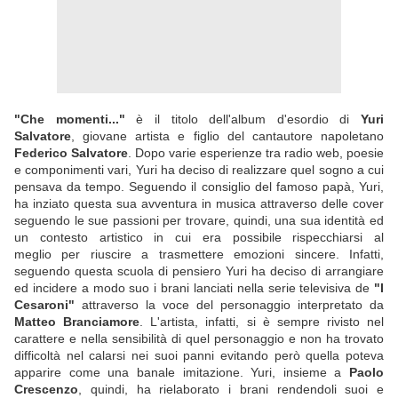
"Che momenti..."
è il titolo dell'album d'esordio di
Yuri
Salvatore
, giovane artista e figlio del cantautore napoletano
Federico Salvatore
. Dopo varie esperienze tra radio web, poesie
e componimenti vari, Yuri ha deciso di realizzare quel sogno a cui
pensava da tempo. Seguendo il consiglio del famoso papà, Yuri,
ha inziato questa sua avventura in musica attraverso delle cover
seguendo le sue passioni per trovare, quindi, una sua identità ed
un contesto artistico in cui era possibile rispecchiarsi al
meglio per riuscire a trasmettere emozioni sincere. Infatti,
seguendo questa scuola di pensiero Yuri ha deciso di arrangiare
ed incidere a modo suo i brani lanciati nella serie televisiva de
"I
Cesaroni"
attraverso la voce del personaggio interpretato da
Matteo Branciamore
. L'artista, infatti, si è sempre rivisto nel
carattere e nella sensibilità di quel personaggio e non ha trovato
difficoltà nel calarsi nei suoi panni evitando però quella poteva
apparire come una banale imitazione. Yuri, insieme a
Paolo
Crescenzo
, quindi, ha rielaborato i brani rendendoli suoi e