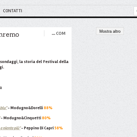
CONTATTI
Mostra altro
anremo
…
COM
sondaggi, la storia del Festival della
gi.
 blu"
- Modugno&Dorelli
88%
- Modugno&Cinquetti
80%
e niente più"
- Peppino Di Capri
58%