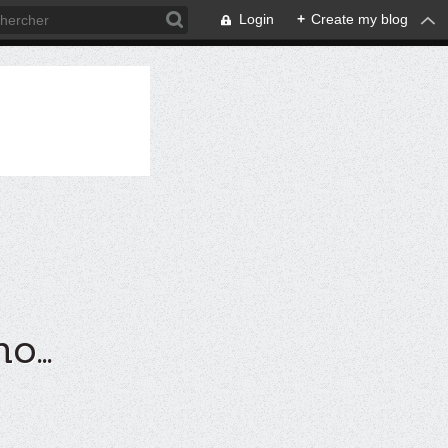
Login
+
Create my blog
...