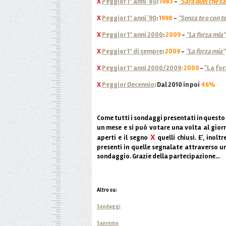
X
Peggior 1° anni '80
:
1983
-
"Sarà quel che sa
X
Peggior 1° anni '90
:
1998
-
"Senza te o con te
X
Peggior 1° anni 2000
:
2009
-
"La forza mia"
X
Peggior 1° di sempre
:
2009
-
"La forza mia"
X
Peggior 1° anni 2000/2009
: 2009
-
"La for
X
Peggior Decennio
: Dal 2010 in poi
46%
Come tutti i sondaggi presentati in questo 
un mese e si può votare una volta al giorn
X
aperti e il segno
quelli chiusi. E', inol
presenti in quelle segnalate attraverso u
sondaggio. Grazie della partecipazione...
Altro su:
Sondaggi
Sanremo