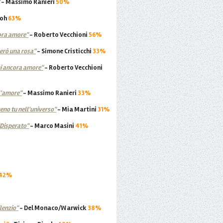
- Massimo Ranieri
50%
ooh
63%
ora amore"
- Roberto Vecchioni
56%
lerò una rosa"
- Simone Cristicchi
33%
 ancora amore"
- Roberto Vecchioni
l'amore"
- Massimo Ranieri
33%
eno tu nell'universo"
-
Mia Martini
31%
Disperato"
-
Marco Masini
41%
42%
ilenzio"
- Del Monaco/Warwick
38%