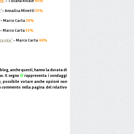
rà"
- Tiziana Rivale
40%
"
- Annalisa Minetti
55%
- Marco Carta
30%
- Marco Carta
53%
za mia"
- Marco Carta
46%
blog, anche questi, hanno la durata di
O
o. Il segno
rappresenta i sondaggi
tre, possibile votare anche opzioni non
n commento nella pagina del relativo