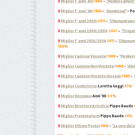
X
Miglior 1° anni '80
:
1988
-
"Perdere l'amore"
X
Miglior 1° anni '90
:
1990
-
"Uomini soli"
- P
X
Miglior 1° anni 2000
:
2011
-
"Chiamami anc
X
Miglior 1° anni 2000/2009
: 2007
-
"Ti rega
X
Miglior 1° anni 2010/2019
:
2011
-
"Chiamami
100%
X
Miglior Canzone Vincente
:
1988
-
"Perdere 
X
Miglior Canzone Non Vincente
:
1989
-
"Alm
X
Miglior Canzone Vincente Giovani
:
1990
-
"
X
Miglior Conduttrice
: Loretta Goggi
41%
X
Miglior Decennio
: Anni '90
44%
X
Miglior Direttore Artistico
: Pippo Baudo
X
Miglior Presentatore
:
Pippo Baudo
29%
X
Miglior Ultimo Posto
:
1968
-
"La voce del s