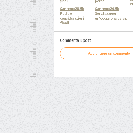
P
Sanremo2025:
Sanremo2025:
Podio e
Serata cover,
considerazioni
un'occasione persa
finali
Commenta il post
Aggiungere un commento