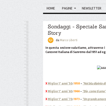
HOME
PAGINE
NEWSLETTER
Sondaggi - Speciale S
Story
da
Marco Liberti
In questa sezione valutiamo, attraverso i 
Canzone Italiana di Sanremo dal 1951 ad og
X
Miglior 1° anni '50
:
1958
-
"Nel blu dipinto di
X
Miglior 1° anni '60
:
1966
-
"Dio, come ti amo"
X
Miglior 1° anni '70
:
1973
-
"Un grande amore 