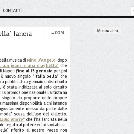
CONTATTI
Mostra altro
lla" lancia
…
COM
 della musica di
Nino D'Angelo
, dopo
...un jeans e una maglietta"
che
i Napoli
fino al 15 gennaio
per poi
o il nuovo singolo
"Italia bella"
che
rà pubblicato a gennaio e distribuito
, è stata indirizzata al solo circuito
la promozione nazionale l'artista ha
l singolo da proporre nelle proprie
a massima disponibilità a chi intende
 ingiustamente messo da parte dalle
omoda" scusa dell'uso del dialetto.
Radio Marte"
che l'ha lanciata nella
ale legato al potere ed ai suoi abusi-
bella" riferito al nostro Paese non