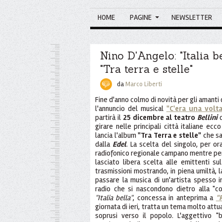
HOME
PAGINE
NEWSLETTER
Nino D'Angelo: "Italia be
"Tra terra e stelle"
da
Marco Liberti
Fine d'anno colmo di novità per gli amanti
l'annuncio del musical
"C'era una volta
partirà il
25 dicembre al teatro
Bellini
d
girare nelle principali città italiane ecc
lancia l'album
"Tra Terra e stelle"
che sa
dalla
Edel
. La scelta del singolo, per ora
radiofonico regionale campano mentre per 
lasciato libera scelta alle emittenti su
trasmissioni mostrando, in piena umiltà, l
passare la musica di un'artista spesso
radio che si nascondono dietro alla "c
"Italia bella"
, concessa in anteprima a
"
giornata di ieri, tratta un tema molto attu
soprusi verso il popolo. L'aggettivo "