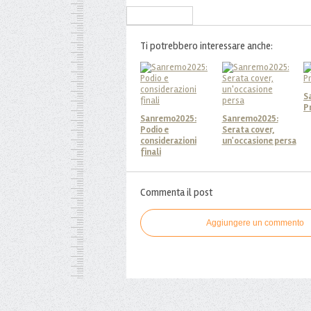
Iscriviti alla Newsletter
Ti potrebbero interessare anche:
S
P
Sanremo2025:
Sanremo2025:
Podio e
Serata cover,
considerazioni
un'occasione persa
finali
Commenta il post
Aggiungere un commento