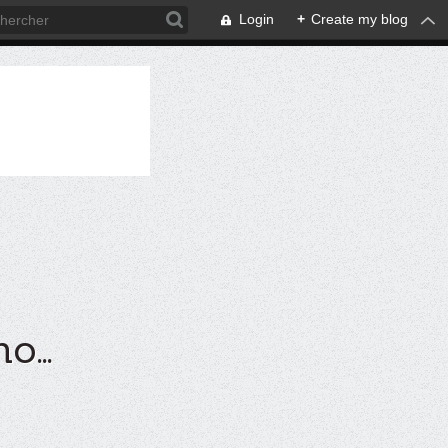
Login
+
Create my blog
...