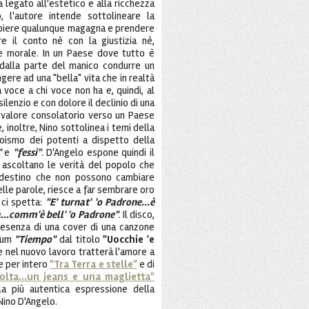
 legato all'estetico e alla ricchezza
o, l'autore intende sottolineare la
mpiere qualunque magagna e prendere
re il conto nè con la giustizia nè,
 e morale. In un Paese dove tutto è
 dalla parte del manico condurre un
ere ad una "bella" vita che in realtà
voce a chi voce non ha e, quindi, al
lenzio e con dolore il declinio di una
n valore consolatorio verso un Paese
 inoltre, Nino sottolinea i temi della
egoismo dei potenti a dispetto della
"
e
"fessi"
. D'Angelo espone quindi il
 ascoltano le verità del popolo che
 destino che non possono cambiare
elle parole, riesce a far sembrare oro
 ci spetta:
"E' turnat' 'o Padrone...è
a...comm'è bell' 'o Padrone"
. Il disco,
presenza di una cover di una canzone
lbum
"Tiempo"
dal titolo
"Uocchie 'e
he nel nuovo lavoro tratterà l'amore a
e per intero
"Tra Terra e stelle"
e di
olta...un jeans e una maglietta"
a più autentica espressione della
Nino D'Angelo.