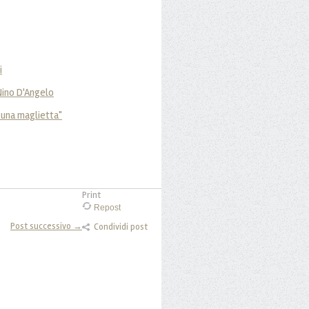
i
 Nino D'Angelo
e una maglietta"
Print
Repost
Post successivo →
Condividi post