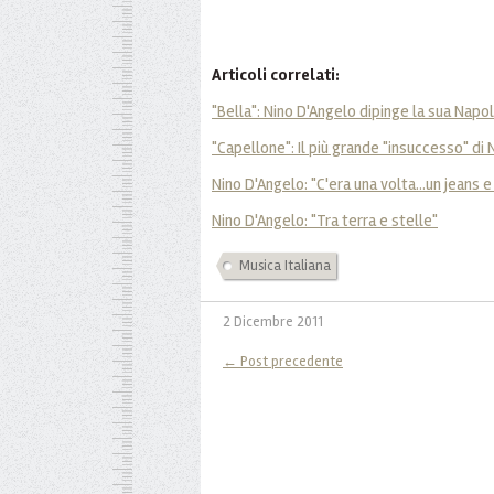
Articoli correlati:
"Bella": Nino D'Angelo dipinge la sua Napol
"Capellone": Il più grande "insuccesso" di
Nino D'Angelo: "C'era una volta...un jeans 
Nino D'Angelo: "Tra terra e stelle"
Musica Italiana
2 Dicembre 2011
← Post precedente