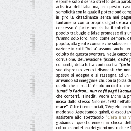
esprime solo il senso stretto della parola
artistica dell'Italia ma, in questo cas
semplicità con la quale il potere può co
in giro la cittadinanza senza mai paga
tantomeno con la propria dignità etica
concesso è facile per chi ha il coltello
popolo tra bugie e false promesse di giung
faranno solo loro. Nino, come sempre, da 
popolo, alla gente comune che subisce in si
nazione in cui il "bella" assume anche u
colpito da questa sventura. Nella canzone,
corruzione, dell'evasione fiscale, dell'
comunità, della lotta continua tra
"furbi
suo disprezzo verso i disonesti che non
spesso si adegua e si rassegna ad un
arrivando ad inneggiare chi, con la forza d
quello che in realtà è solo un diritto che
tunat' 'o Padron...nun ce fà pagà l'acqu
che conterrà 11 inediti, vedrà anche la 
incisa dallo stesso Nino nel 1993 nell'a
mare"
. Oltre i temi sociali, D'Angelo anc
modo suo. Aspettando, quindi, di ascoltar
assistere allo spettacolo
"C'era una v
godiamoci questa ennesima chicca dell
cultura napoletana dei giorni nostri che è 