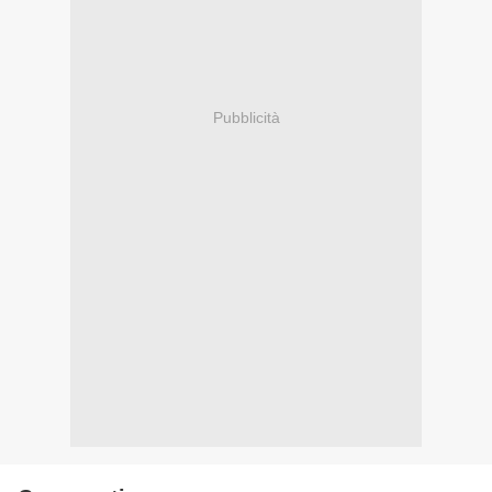
Pubblicità