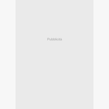
Pubblicità