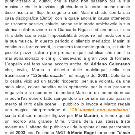
pubblicizzarlo e, quindi, che le radio non passano più la sua
musica e che le televisioni gli chiudono la porta, anche questo
disco risulta un flop. In seguito a ciò, Masini chiude con la sua
casa discografica (
BMG
), con la quale andrà in causa ottenendo
un riscontro positivo,
chiude, anche se in modo amichevole la sua
storica collaborazione con Giancarlo Bigazzi
ed annuncia il suo
ritiro dalle scene
vista l'impossibilità di proporre nel modo corretto
la sua musica. In questo periodo di silenzio mediatico, Masini si
continua a fare concerti, in maniera totalmente gratuita, in tutte le
piccole piazze italiane per premaire quel pubblico che non l'ha
mai abbandonato e chi gli chiedevano a gran voce di tornare.
L'appello dei fans viene accolto anche da
Adriano Celentano
che, invita, Marco a dispetto delle malelingue nella sua
trasmissione
"125mila ca..ate"
nel maggio del
2001
. Celentano
lo ospita vicio ad un tavolo ricoperto, per sua volontà, da una
stola viola, colore bandito nello spettacolo per la sua presunta
negatività e si espone nel difendere Marco in un momento in cui
in pochi l'avrebbero fatto spingendolo a ritornare sui suoi passi in
merito al ritiro dalle scene. Il pubblico lo invoca e Marco regala
una magica interpretazione di
"Gli uomini non cambiano"
scritta dal suo maestro Bigazzi per
Mia Martini
, offrendo quindi
un ricordo alla grande Mimì, vittima della sua stessa triste
avventura. L'affetto del pubblico gli dà la spinta giusta per tornare
e nel
2003
, con l'etichetta
MBO
di
Mario Ragni
torna con
"Il mio