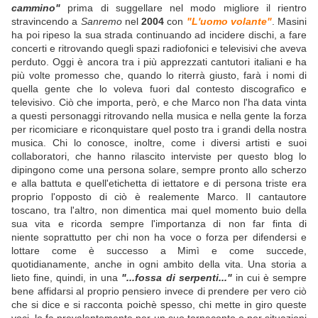
cammino"
prima di suggellare nel modo migliore il rientro
stravincendo a
Sanremo
nel
2004
con
"L'uomo volante"
. Masini
ha poi ripeso la sua strada continuando ad incidere dischi, a fare
concerti e ritrovando quegli spazi radiofonici e televisivi che aveva
perduto. Oggi è ancora tra i più apprezzati cantutori italiani e ha
più volte promesso che, quando lo riterrà giusto, farà i nomi di
quella gente che lo voleva fuori dal contesto discografico e
televisivo. Ciò che importa, però, e che Marco non l'ha data vinta
a questi personaggi ritrovando nella musica e nella gente la forza
per ricomiciare e riconquistare quel posto tra i grandi della nostra
musica.
Chi lo conosce, inoltre, come i diversi artisti e suoi
collaboratori, che hanno rilascito interviste per questo blog lo
dipingono come una persona solare, sempre pronto allo scherzo
e alla battuta e quell'etichetta di iettatore e di persona triste era
proprio l'opposto di ciò è realemente Marco. Il cantautore
toscano
, tra l'altro, non dimentica mai quel momento buio della
sua vita e ricorda sempre l'importanza di non far finta di
niente soprattutto per chi non ha voce o forza per difendersi e
lottare come è successo a Mimì e come succede,
quotidianamente, anche in ogni ambito
della vita. Una storia a
lieto fine, quindi, in una
"...fossa di serpenti..."
in cui è sempre
bene affidarsi al proprio pensiero invece di prendere per vero ciò
che si dice e si racconta poichè spesso, chi mette in giro queste