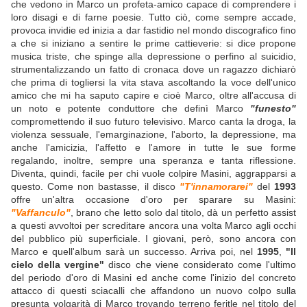
che vedono in Marco un profeta-amico capace di comprendere i
loro disagi e di farne poesie. Tutto ciò, come sempre accade,
provoca invidie ed inizia a dar fastidio nel mondo discografico fino
a che si iniziano a sentire le prime cattieverie: si dice propone
musica triste, che spinge alla depressione o perfino al suicidio,
strumentalizzando un fatto di cronaca dove un ragazzo dichiarò
che prima di togliersi la vita stava ascoltando la voce dell'unico
amico che mi ha saputo capire e cioè Marco, oltre all'accusa di
un noto e potente conduttore che definì Marco
"funesto"
compromettendo il suo futuro televisivo. Marco canta la droga, la
violenza sessuale, l'emarginazione, l'aborto, la depressione, ma
anche l'amicizia, l'affetto e l'amore in tutte le sue forme
regalando, inoltre, sempre una speranza e tanta riflessione.
Diventa, quindi, facile per chi vuole colpire Masini, aggrapparsi a
questo. Come non bastasse, il disco
"T'innamorarei"
del
1993
offre un'altra occasione d'oro per sparare su Masini:
"Vaffanculo"
, brano che letto solo dal titolo, dà un perfetto assist
a questi avvoltoi per screditare ancora una volta Marco agli occhi
del pubblico più superficiale. I giovani, però, sono ancora con
Marco e quell'album sarà un successo. Arriva poi, nel
1995
,
"Il
cielo della vergine"
disco che viene considerato come l'ultimo
del periodo d'oro di Masini ed anche come l'inizio del concreto
attacco di questi sciacalli che affandono un nuovo colpo sulla
presunta volgarità di Marco trovando terreno feritle nel titolo del