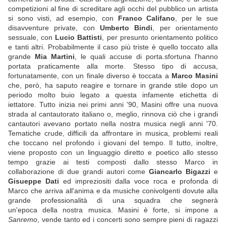
competizioni al fine di screditare agli occhi del pubblico un artista
si sono visti, ad esempio, con
Franco Califano
, per le sue
disavventure private, con
Umberto Bindi
, per orientamento
sessuale, con
Lucio Battisti
, per presunto orientamento politico
e tanti altri. Probabilmente il caso più triste è quello toccato alla
grande
Mia Martini
, le quali accuse di porta.sfortuna l'hanno
portata praticamente alla morte. Stesso tipo di accusa,
fortunatamente, con un finale diverso è toccata a
Marco Masini
che, però, ha saputo reagire e tornare in grande stile dopo un
periodo molto buio legato a questa infamente etichetta di
iettatore. Tutto inizia nei primi anni '90, Masini offre una nuova
strada al cantautorato italiano o, meglio, rinnova ciò che i grandi
cantautori avevano portato nella nostra musica negli anni '70.
Tematiche crude, difficili da affrontare in musica, problemi reali
che toccano nel profondo i giovani del tempo. Il tutto, inoltre,
viene proposto con un linguaggio diretto e poetico allo stesso
tempo grazie ai testi composti dallo stesso Marco in
collaborazione di due grandi autori come
Giancarlo Bigazzi
e
Gisueppe Dati
ed impreziositi dalla voce roca e profonda di
Marco che arriva all'anima e da musiche conivolgenti dovute alla
grande professionalità di una squadra che segnerà
un'epoca della nostra musica. Masini è forte, si impone a
Sanremo
, vende tanto ed i concerti sono sempre pieni di ragazzi