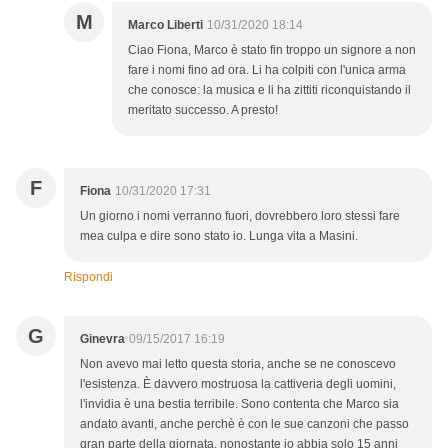
M
Marco Liberti
10/31/2020 18:14
Ciao Fiona, Marco è stato fin troppo un signore a non
fare i nomi fino ad ora. Li ha colpiti con l'unica arma
che conosce: la musica e li ha zittiti riconquistando il
meritato successo. A presto!
F
Fiona
10/31/2020 17:31
Un giorno i nomi verranno fuori, dovrebbero loro stessi fare
mea culpa e dire sono stato io. Lunga vita a Masini.
Rispondi
G
Ginevra
09/15/2017 16:19
Non avevo mai letto questa storia, anche se ne conoscevo
l'esistenza. È davvero mostruosa la cattiveria degli uomini,
l'invidia è una bestia terribile. Sono contenta che Marco sia
andato avanti, anche perchè è con le sue canzoni che passo
gran parte della giornata, nonostante io abbia solo 15 anni