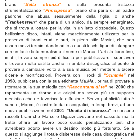
brano
"Bella stronza"
o sulla presunta tristezza
strumentalizzando
"Principessa"
, brano che parla di un padre
padrone che abusa sessualmente della figlia, o anche
"Frankenstein"
che parla di un amico, da sempre emarginato,
che si trova a lottare per la vita in un letto d'ospedale. Questo
bellissimo disco, infatti, viene meschinamente utilizzato per la
presenza di brani crudi e puri, in pieno stile Masini, che non
usano mezzi termini dando adito a questi loschi figuri di infangare
con un facile finto moralismo il nome di Marco. L'artista fiorentino,
infatti, troverà sempre più difficoltà per pubblicizzare i suoi lavori
e troverà molta ostilità anche in ambito discografico al punto di
provare a cambiare volto alla sua musica per mettere a tacere
dicerie e mortificazioni. Proverà con il rock di
"Scimmie"
nel
1998
, pubblicata con la sua etichetta
Ma.Ma.
, prima di provare a
ritornare sulla sua melodia con
"Raccontami di te"
nel
2000
che
rappresenta un ritorno alle origini ma senza più un supporto
mediatico che ne favorisca la diffusione. Senza pubblicità tutto è
vano e, Marco, è costretto dai discografici, in tempi brevi, ad una
nuova pubblicazione nel
2001
:
"Uscita di sicurezza"
in cui sono
raccolti brani che Marco e Bigazzi avevano nel cassetto ma la
fretta offrirà un lavoro poco curato penalizzando testi che
avrebbero potuto avere un destino molto più fortunato. Se a
questo si aggiunge il totale disiteresse della casa discografica nel