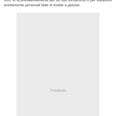
voci, lo fa prevalentemente per un suo tornaconto o per situazioni
prettamente personali fatte di invidie e gelosie.
Pubblicità