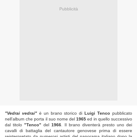
Pubblicità
"Vedrai vedrai"
è un brano storico di
Luigi Tenco
pubblicato
nell'album che porta il suo nome del
1965
ed in quello successivo
dal titolo
"Tenco"
del
1966
. Il brano diventerà presto uno dei
cavalli di battaglia del cantautore genovese prima di essere
reinterpretato da numerosi artisti del panorama italiano dopo la