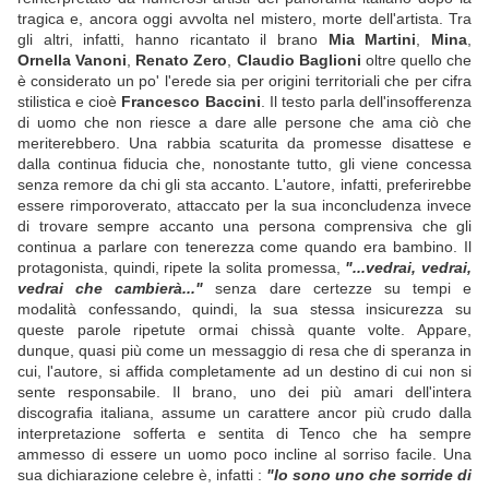
tragica e, ancora oggi avvolta nel mistero, morte dell'artista. Tra
gli altri, infatti, hanno ricantato il brano
Mia Martini
,
Mina
,
Ornella Vanoni
,
Renato Zero
,
Claudio Baglioni
oltre quello che
è considerato un po' l'erede sia per origini territoriali che per cifra
stilistica e cioè
Francesco Baccini
. Il testo parla dell'insofferenza
di uomo che non riesce a dare alle persone che ama ciò che
meriterebbero. Una rabbia scaturita da promesse disattese e
dalla continua fiducia che, nonostante tutto, gli viene concessa
senza remore da chi gli sta accanto. L'autore, infatti, preferirebbe
essere rimporoverato, attaccato per la sua inconcludenza invece
di trovare sempre accanto una persona comprensiva che gli
continua a parlare con tenerezza come quando era bambino. Il
protagonista, quindi, ripete la solita promessa,
"...vedrai, vedrai,
vedrai che cambierà..."
senza dare certezze su tempi e
modalità confessando, quindi, la sua stessa insicurezza su
queste parole ripetute ormai chissà quante volte. Appare,
dunque, quasi più come un messaggio di resa che di speranza in
cui, l'autore, si affida completamente ad un destino di cui non si
sente responsabile. Il brano, uno dei più amari dell'intera
discografia italiana, assume un carattere ancor più crudo dalla
interpretazione sofferta e sentita di Tenco che ha sempre
ammesso di essere un uomo poco incline al sorriso facile. Una
sua dichiarazione celebre è, infatti :
"Io sono uno che sorride di