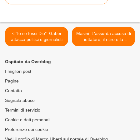
< "Io se fossi Dio": Gaber
Masini: L'assurda accusa di
attacca politici e giornalisti
iettatore, il ritiro e la
denuncia da Celentano >
Ospitato da Overblog
I migliori post
Pagine
Contatto
Segnala abuso
Termini di servizio
Cookie e dati personali
Preferenze dei cookie
Vedi il profilo di Marco Liberti sul portale di Overblog