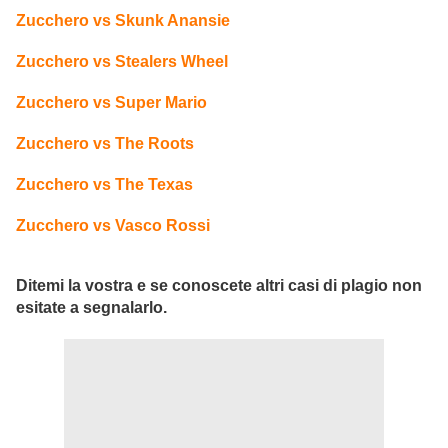
Zucchero vs Skunk Anansie
Zucchero vs Stealers Wheel
Zucchero vs Super Mario
Zucchero vs The Roots
Zucchero vs The Texas
Zucchero vs Vasco Rossi
Ditemi la vostra e se conoscete altri casi di plagio non
esitate a segnalarlo.