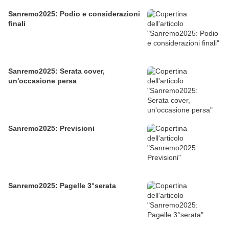
Sanremo2025: Podio e considerazioni
finali
Sanremo2025: Serata cover,
un'occasione persa
Sanremo2025: Previsioni
Sanremo2025: Pagelle 3°serata