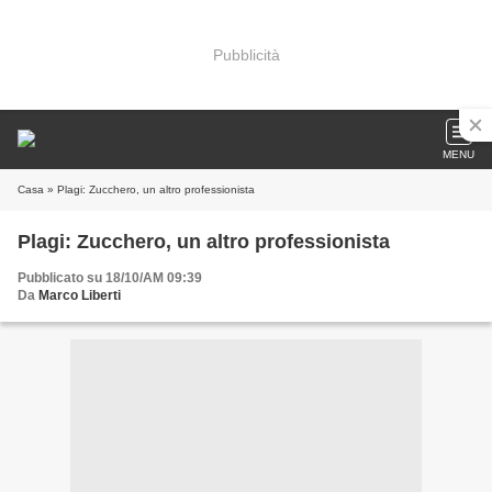
Pubblicità
MENU
Casa
» Plagi: Zucchero, un altro professionista
Plagi: Zucchero, un altro professionista
Pubblicato su 18/10/AM 09:39
Da
Marco Liberti