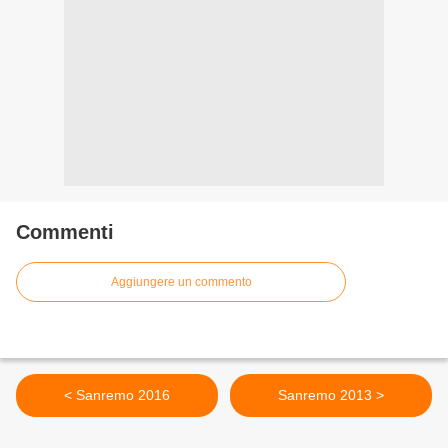
Commenti
Aggiungere un commento
< Sanremo 2016
Sanremo 2013 >