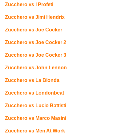
Zucchero vs I Profeti
Zucchero vs Jimi Hendrix
Zucchero vs Joe Cocker
Zucchero vs Joe Cocker 2
Zucchero vs Joe Cocker 3
Zucchero vs John Lennon
Zucchero vs La Bionda
Zucchero vs Londonbeat
Zucchero vs Lucio Battisti
Zucchero vs Marco Masini
Zucchero vs Men At Work