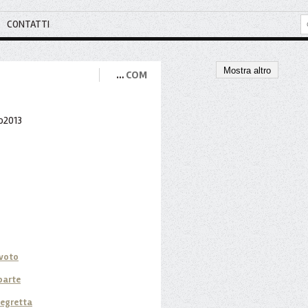
CONTATTI
Mostra altro
…
COM
evoto
 parte
megretta