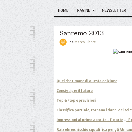
HOME
PAGINE
NEWSLETTER
Sanremo 2013
da
Marco Liberti
Quel che rimane di questa edizione
Consigli per il futuro
Top & Flop e previsioni
Classifica parziale, tornano i danni del tel
Impressioni al primo ascolto - I° parte
-
II°
Raiz ebreo, rischio squalifica per gli Alma