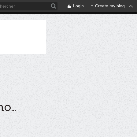
Login
+
Create my blog
...