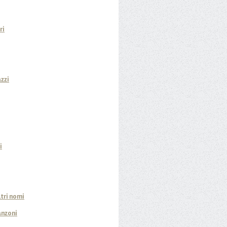
ri
azzi
i
ltri nomi
anzoni