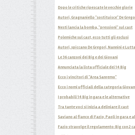
Dopo le critiche ripescate le vecchie glorie
Autori, Gragnaniello "sostituisce" De Grego
Nesti lancia la bomba, "pressioni" sul cast
Polemiche sul cast, ecco tutti gli esclusi
Autori, spiccano De Gregori, Nannini e Lutt
Le 36 canzoni dei Big e dei Giovani
Annunciata la lista ufficiale dei 14 Big
Ecco i vincitori di "Area Sanremo"
Ecco i nomi ufficiali della categoria Giovan
I probabili 14 Big in gara e le alternative
Tra tante voci si inizia a deliniare il cast
Saviano al fianco di Fazio, Paoli in gara e a
Fazio stravolge il regolamento: Big con 2 c