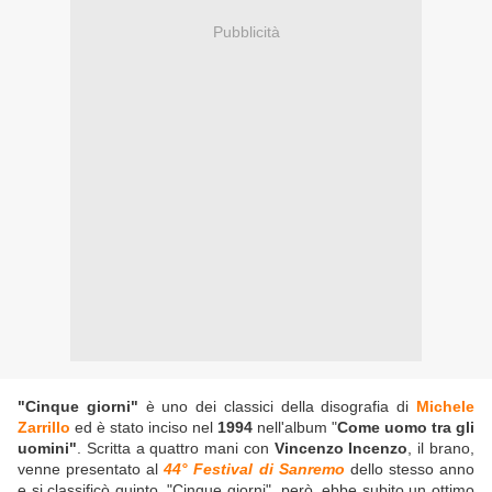
Pubblicità
"Cinque giorni"
è uno dei classici della disografia di
Michele
Zarrillo
ed è stato inciso nel
1994
nell'album "
Come uomo tra gli
uomini"
. Scritta a quattro mani con
Vincenzo Incenzo
, il brano,
venne presentato al
44° Festival di Sanremo
dello stesso anno
e si classificò quinto. "Cinque giorni", però, ebbe subito un ottimo