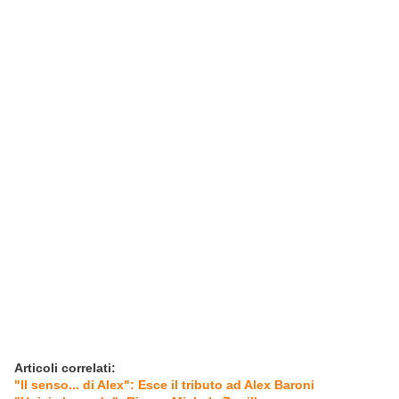
Articoli correlati:
"Il senso... di Alex": Esce il tributo ad Alex Baroni