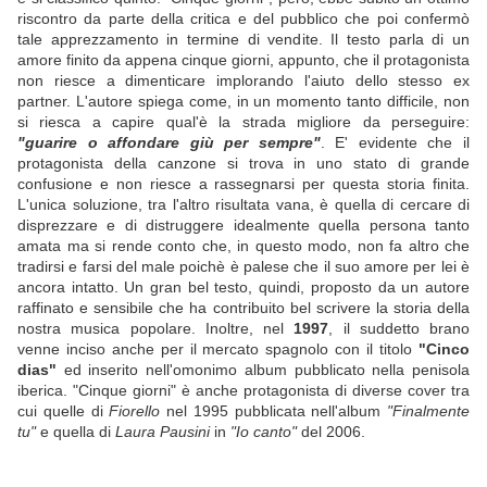
riscontro da parte della critica e del pubblico che poi confermò
tale apprezzamento in termine di vendite. Il testo parla di un
amore finito da appena cinque giorni, appunto, che il protagonista
non riesce a dimenticare implorando l'aiuto dello stesso ex
partner. L'autore spiega come, in un momento tanto difficile, non
si riesca a capire qual'è la strada migliore da perseguire:
"guarire o affondare giù per sempre"
. E' evidente che il
protagonista della canzone si trova in uno stato di grande
confusione e non riesce a rassegnarsi per questa storia finita.
L'unica soluzione, tra l'altro risultata vana, è quella di cercare di
disprezzare e di distruggere idealmente quella persona tanto
amata ma si rende conto che, in questo modo, non fa altro che
tradirsi e farsi del male poichè è palese che il suo amore per lei è
ancora intatto. Un gran bel testo, quindi, proposto da un autore
raffinato e sensibile che ha contribuito bel scrivere la storia della
nostra musica popolare. Inoltre, nel
1997
, il suddetto brano
venne inciso anche per il mercato spagnolo con il titolo
"Cinco
dias"
ed inserito nell'omonimo album pubblicato nella penisola
iberica. "Cinque giorni" è anche protagonista di diverse cover tra
cui quelle di
Fiorello
nel 1995 pubblicata nell'album
"Finalmente
tu"
e quella di
Laura Pausini
in
"Io canto"
del 2006.