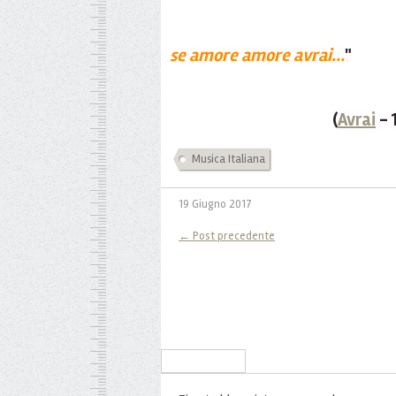
se amore amore avrai...
"
(
Avrai
- 
Musica Italiana
19 Giugno 2017
← Post precedente
Iscriviti alla Newsletter