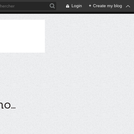
Login
+
Create my blog
...