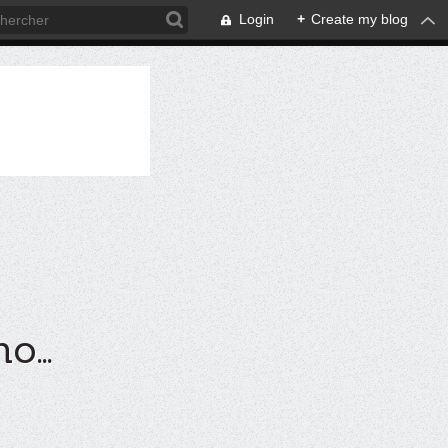
Login
+
Create my blog
...