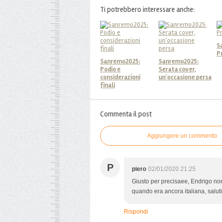
Ti potrebbero interessare anche:
S
P
Sanremo2025:
Sanremo2025:
Podio e
Serata cover,
considerazioni
un'occasione persa
finali
Commenta il post
Aggiungere un commento
P
piero
02/01/2020 21:25
Giusto per precisaee, Endrigo non 
quando era ancora italiana, saluti
Rispondi