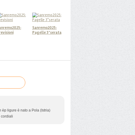
anremo2025:
Sanremo2025:
revisioni
Pagelle 3°serata
èp ligure è nato a Pola (Istria)
 cordiali