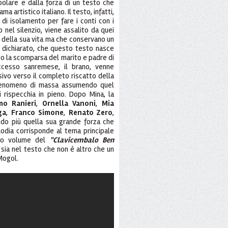
olare e dalla forza di un testo che
ma artistico italiano. Il testo, infatti,
i isolamento per fare i conti con i
 nel silenzio, viene assalito da quei
e della sua vita ma che conservano un
a dichiarato, che questo testo nasce
o la scomparsa del marito e padre di
successo sanremese, il brano, venne
sivo verso il completo riscatto della
 fenomeno di massa assumendo quel
 rispecchia in pieno. Dopo Mina, la
mo Ranieri
,
Ornella Vanoni
,
Mia
ga
,
Franco Simone
,
Renato Zero
,
ndo più quella sua grande forza che
elodia corrisponde al tema principale
ndo volume del
"Clavicembalo Ben
, sia nel testo che non è altro che un
-Mogol.