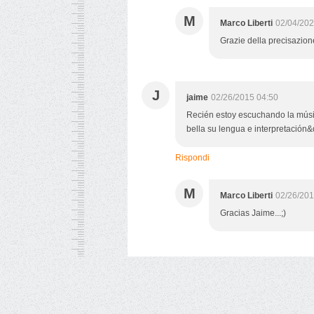
M
Marco Liberti
02/04/202
Grazie della precisazione
J
jaime
02/26/2015 04:50
Recién estoy escuchando la músic
bella su lengua e interpretación&
Rispondi
M
Marco Liberti
02/26/201
Gracias Jaime...;)