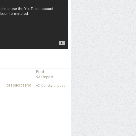
Print
Repost
Post successivo →
Condividi post