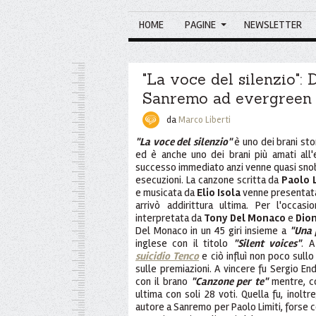
HOME
PAGINE
NEWSLETTER
"La voce del silenzio": 
Sanremo ad evergreen
da
Marco Liberti
"La voce del silenzio"
è uno dei brani stor
ed è anche uno dei brani più amati all'
successo immediato anzi venne quasi snobb
esecuzioni. La canzone scritta da
Paolo L
e musicata da
Elio Isola
venne presentat
arrivò addirittura ultima. Per l'occa
interpretata da
Tony Del Monaco
e
Dio
Del Monaco in un 45 giri insieme a
"Una 
inglese con il titolo
"Silent voices"
. A
suicidio Tenco
e ciò influì non poco sull
sulle premiazioni. A vincere fu Sergio En
con il brano
"Canzone per te"
mentre, co
ultima con soli 28 voti. Quella fu, inolt
autore a Sanremo per Paolo Limiti, forse co