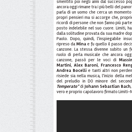
smentito poi negli anni dal successo pop
ancora oggi rimane tra i più belli del panora
parla di un uomo che cerca un momento d
propri pensieri ma si accorge che, proprio
ricordi di persone che non fanno più part
posto indelebile nel suo cuore. Limiti, h
dalla solitudine provata da sua madre dop
Paolo. Dopo, quindi, l'inspiegabile in
ripreso da
Mina
e fu quello il passo deci
canzone. La stessa divenne subito un
ruolo di perla musicale che ancora oggi
canzone, passò per le voci di
Massi
Martini
,
Alex Baroni
,
Francesco Ren
Andrea Bocelli
e tanti altri non perde
risiede sia nella musica, l'inizio della m
del preludio in DO minore del seco
Temperato"
di
Johann Sebastian Bach
vero e proprio capolavoro firmato Limiti