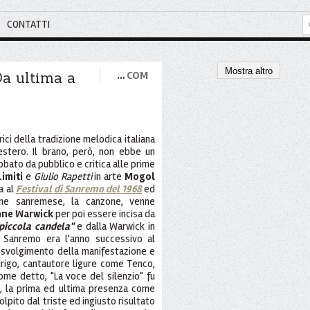
CONTATTI
Mostra altro
Da ultima a
…
COM
ici della tradizione melodica italiana
estero. Il brano, però, non ebbe un
ato da pubblico e critica alle prime
imiti
e
Giulio Rapetti
in arte
Mogol
a al
Festival di Sanremo del 1968
ed
sione sanremese, la canzone, venne
nne Warwick
per poi essere incisa da
piccola candela"
e dalla Warwick in
 Sanremo era l'anno successivo al
o svolgimento della manifestazione e
drigo, cantautore ligure come Tenco,
me detto, "La voce del silenzio" fu
re, la prima ed ultima presenza come
lpito dal triste ed ingiusto risultato