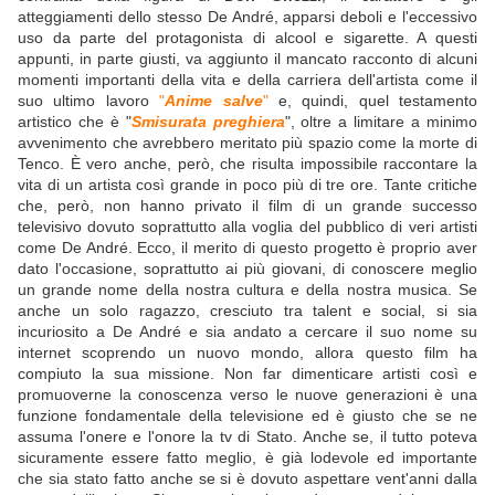
atteggiamenti dello stesso De André, apparsi deboli e l'eccessivo
uso da parte del protagonista di alcool e sigarette. A questi
appunti, in parte giusti, va aggiunto il mancato racconto di alcuni
momenti importanti della vita e della carriera dell'artista come il
suo ultimo lavoro
"
Anime salve
"
e, quindi, quel testamento
artistico che è "
Smisurata preghiera
", oltre a limitare a minimo
avvenimento che avrebbero meritato più spazio come la morte di
Tenco. È vero anche, però, che risulta impossibile raccontare la
vita di un artista così grande in poco più di tre ore. Tante critiche
che, però, non hanno privato il film di un grande successo
televisivo dovuto soprattutto alla voglia del pubblico di veri artisti
come De André. Ecco, il merito di questo progetto è proprio aver
dato l'occasione, soprattutto ai più giovani, di conoscere meglio
un grande nome della nostra cultura e della nostra musica. Se
anche un solo ragazzo, cresciuto tra talent e social, si sia
incuriosito a De André e sia andato a cercare il suo nome su
internet scoprendo un nuovo mondo, allora questo film ha
compiuto la sua missione. Non far dimenticare artisti così e
promuoverne la conoscenza verso le nuove generazioni è una
funzione fondamentale della televisione ed è giusto che se ne
assuma l'onere e l'onore la tv di Stato. Anche se, il tutto poteva
sicuramente essere fatto meglio, è già lodevole ed importante
che sia stato fatto anche se si è dovuto aspettare vent'anni dalla