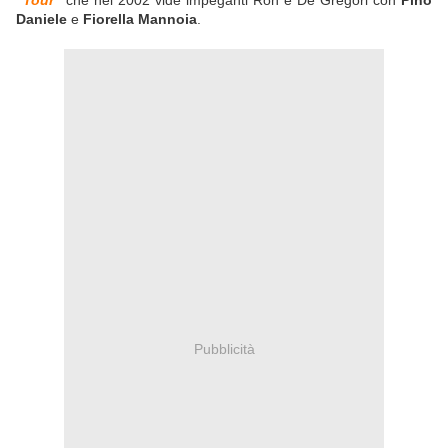
"Tour"
che nel 2002 vide impeganti Ron e De Gregori con
Pino
Daniele
e
Fiorella Mannoia
.
Pubblicità