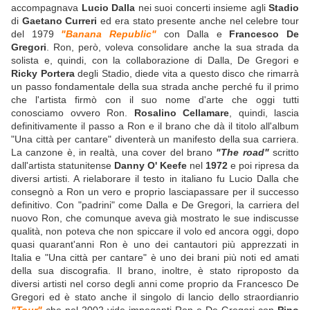
accompagnava
Lucio Dalla
nei suoi concerti insieme agli
Stadio
di
Gaetano Curreri
ed era stato presente anche nel celebre tour
del 1979
"Banana Republic"
con Dalla e
Francesco De
Gregori
. Ron, però, voleva consolidare anche la sua strada da
solista e, quindi, con la collaborazione di Dalla, De Gregori e
Ricky Portera
degli Stadio, diede vita a questo disco che rimarrà
un passo fondamentale della sua strada anche perché fu il primo
che l'artista firmò con il suo nome d'arte che oggi tutti
conosciamo ovvero Ron.
Rosalino Cellamare
, quindi, lascia
definitivamente il passo a Ron e il brano che dà il titolo all'album
"Una città per cantare" diventerà un manifesto della sua carriera.
La canzone è, in realtà, una cover del brano
"The road"
scritto
dall'artista statunitense
Danny O' Keefe
nel
1972
e poi ripresa da
diversi artisti. A rielaborare il testo in italiano fu Lucio Dalla che
consegnò a Ron un vero e proprio lasciapassare per il successo
definitivo. Con "padrini" come Dalla e De Gregori, la carriera del
nuovo Ron, che comunque aveva già mostrato le sue indiscusse
qualità, non poteva che non spiccare il volo ed ancora oggi, dopo
quasi quarant'anni Ron è uno dei cantautori più apprezzati in
Italia e "Una città per cantare" è uno dei brani più noti ed amati
della sua discografia. Il brano, inoltre, è stato riproposto da
diversi artisti nel corso degli anni come proprio da Francesco De
Gregori ed è stato anche il singolo di lancio dello straordianrio