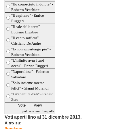
"Ho conosciuto il dolore" -
Roberto Vecchioni
"Il capitano" - Enrico
Ruggeri
"Il sale della terra" -
Luciano Ligabue
"Il vento soffierà" -
Cristiano De André
"Io non appartengo più" -
Roberto Vecchioni
"L'infinito avrà i tuoi
occhi" - Enrico Ruggeri
"Napocalisse" - Federico
Salvatore
"Solo insieme saremo
felici" - Gianni Morandi
"Un'apertura d'ali" - Renato
Zero
pollcode.com
free polls
Voti aperti fino al 31 dicembre 2013.
Altro su:
Sondaggi