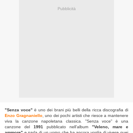
Pubblicità
"Senza voce"
è uno dei brani più belli della ricca discografia di
Enzo Gragnaniello
, uno dei pochi artisti che riesce a mantenere
viva la canzone napoletana classica. "Senza voce" è una
canzone del
1991
pubblicato nell'album
"Veleno, mare e
ammore"
e parla di un uomo che ha ancora voglia di vivere quei