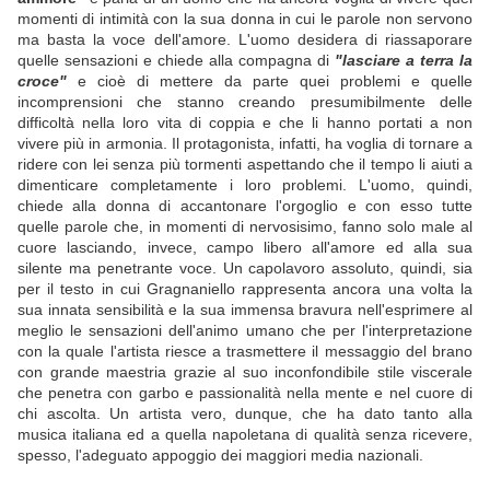
momenti di intimità con la sua donna in cui le parole non servono
ma basta la voce dell'amore. L'uomo desidera di riassaporare
quelle sensazioni e chiede alla compagna di
"lasciare a terra la
croce"
e cioè di mettere da parte quei problemi e quelle
incomprensioni che stanno creando presumibilmente delle
difficoltà nella loro vita di coppia e che li hanno portati a non
vivere più in armonia. Il protagonista, infatti, ha voglia di tornare a
ridere con lei senza più tormenti aspettando che il tempo li aiuti a
dimenticare completamente i loro problemi. L'uomo, quindi,
chiede alla donna di accantonare l'orgoglio e con esso tutte
quelle parole che, in momenti di nervosisimo, fanno solo male al
cuore lasciando, invece, campo libero all'amore ed alla sua
silente ma penetrante voce. Un capolavoro assoluto, quindi, sia
per il testo in cui Gragnaniello rappresenta ancora una volta la
sua innata sensibilità e la sua immensa bravura nell'esprimere al
meglio le sensazioni dell'animo umano che per l'interpretazione
con la quale l'artista riesce a trasmettere il messaggio del brano
con grande maestria grazie al suo inconfondibile stile viscerale
che penetra con garbo e passionalità nella mente e nel cuore di
chi ascolta. Un artista vero, dunque, che ha dato tanto alla
musica italiana ed a quella napoletana di qualità senza ricevere,
spesso, l'adeguato appoggio dei maggiori media nazionali.