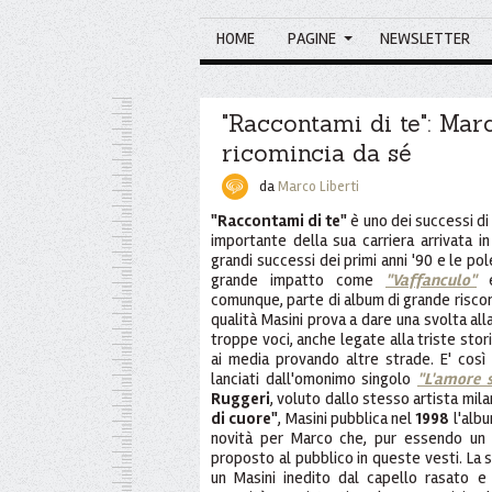
HOME
PAGINE
NEWSLETTER
"Raccontami di te": Mar
ricomincia da sé
da
Marco Liberti
"Raccontami di te"
è uno dei successi d
importante della sua carriera arrivata i
grandi successi dei primi anni '90 e le p
grande impatto come
"Vaffanculo"
comunque, parte di album di grande risco
qualità Masini prova a dare una svolta all
troppe voci, anche legate alla triste stori
ai media provando altre strade. E' così
lanciati dall'omonimo singolo
"L'amore s
Ruggeri
, voluto dallo stesso artista mil
di cuore"
, Masini pubblica nel
1998
l'alb
novità per Marco che, pur essendo un
proposto al pubblico in queste vesti. La 
un Masini inedito dal capello rasato e