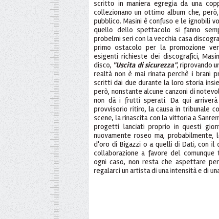
scritto in maniera egregia da una cop
collezionano un ottimo album che, però, 
pubblico. Masini è confuso e le ignobili 
quello dello spettacolo si fanno semp
probelmi seri con la vecchia casa discogra
primo ostacolo per la promozione ver
esigenti richieste dei discografici, Masi
disco,
"Uscita di sicurezza"
, riprovando u
realtà non è mai rinata perchè i brani p
scritti dai due durante la loro storia insie
però, nonstante alcune canzoni di notevol
non dà i frutti sperati. Da qui arriverà 
provvisorio ritiro, la causa in tribunale co
scene, la rinascita con la vittoria a Sanrem
progetti lanciati proprio in questi gi
nuovamente roseo ma, probabilmente, l
d'oro di Bigazzi o a quelli di Dati, con i
collaborazione a favore del comunque
ogni caso, non resta che aspettare per
regalarci un artista di una intensità e di 