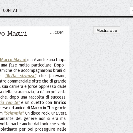
CONTATTI
Mostra altro
co Masini
…
COM
i
Marco Masini
ma è anche una tappa
n una fase molto particolare. Dopo i
olemiche che accompagnarono brani di
e
"Bella stronza"
che facevano,
ntro commerciale oltre che di grande
a sua carriera e forse oppresso dalle
a della scaramazia, la dà un po' vinta
 che, dopo una raccolta di successi
ia con te"
e un duetto con
Enrico
anese ed amico di Marco in
"La gente
um
"Scimmie"
. Un disco rock, una vera
 amante del genere non si era mai
svolta parte anche dal look che vede
 platinato per poi proseguire nelle