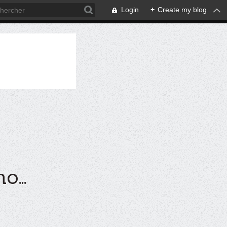
Login
+
Create my blog
...