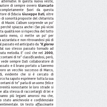
 alternativi. In questa nuova veste,
 l'autore di sempre ovvero
Giancarlo
 completamente fuori da questa
utore di fiducia
Giuseppe Dati
, oltre
o di sonorità proposte del chitarrista
e di Masini. L'album sorprende un po'
perchè spiazza anche i fan più vicini
lta qualità non si rispecchia del tutto
uanto meno, ci mette un po' per
 azzardata e non ritrovandosi più di
 al passato ed anticipato da
"Il giorno
 dal suo stesso passato tornado ad
inata melodia. E' così che nel
2000
,
contami di te" classificandosi, però,
 vede sempre Dati collaboratore di
 passato e il brano portato a Sanremo
onoro un vecchio successo di Marco,
ndi, evidente che si è cercato di
arco ha saputo esprimere tutta la sua
contami di te" parla di un uomo felice
erenità nonostante le loro strade si
de alla stessa di raccontargli di lei e
 hanno più legami amorosi ma che,
o stato amichevole e confidenziale
sentimentale. Un testo affascinante