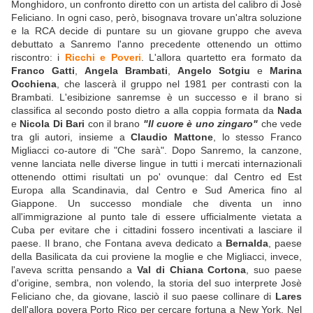
Monghidoro, un confronto diretto con un artista del calibro di Josè
Feliciano. In ogni caso, però, bisognava trovare un'altra soluzione
e la RCA decide di puntare su un giovane gruppo che aveva
debuttato a Sanremo l'anno precedente ottenendo un ottimo
riscontro: i
Ricchi e Poveri
. L'allora quartetto era formato da
Franco Gatti
,
Angela Brambati
,
Angelo Sotgiu
e
Marina
Occhiena
, che lascerà il gruppo nel 1981 per contrasti con la
Brambati. L'esibizione sanremse è un successo e il brano si
classifica al secondo posto dietro a alla coppia formata da
Nada
e
Nicola Di Bari
con il brano
"Il cuore è uno zingaro"
che vede
tra gli autori, insieme a
Claudio Mattone
, lo stesso Franco
Migliacci co-autore di "Che sarà". Dopo Sanremo, la canzone,
venne lanciata nelle diverse lingue in tutti i mercati internazionali
ottenendo ottimi risultati un po' ovunque: dal Centro ed Est
Europa alla Scandinavia, dal Centro e Sud America fino al
Giappone. Un successo mondiale che diventa un inno
all'immigrazione al punto tale di essere ufficialmente vietata a
Cuba per evitare che i cittadini fossero incentivati a lasciare il
paese. Il brano, che Fontana aveva dedicato a
Bernalda
, paese
della Basilicata da cui proviene la moglie e che Migliacci, invece,
l'aveva scritta pensando a
Val di Chiana Cortona
, suo paese
d'origine, sembra, non volendo, la storia del suo interprete Josè
Feliciano che, da giovane, lasciò il suo paese collinare di
Lares
dell'allora povera Porto Rico per cercare fortuna a New York. Nel