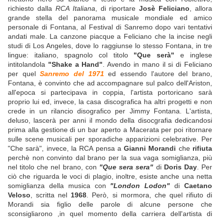
richiesto dalla
RCA Italiana
, di riportare
Josè Feliciano
, allora
grande stella del panorama musicale mondiale ed amico
personale di Fontana, al Festival di Sanremo dopo vari tentativi
andati male. La canzone piacque a Feliciano che la incise negli
studi di Los Angeles, dove lo raggiunse lo stesso Fontana, in tre
lingue: italiano, spagnolo col titolo
"Que serà"
e inglese
intitolandola
"Shake a Hand"
. Avendo in mano il si di Feliciano
per quel
Sanremo del 1971
ed essendo l'autore del brano,
Fontana, è convinto che ad accompagnare sul palco dell'Ariston,
all'epoca si partecipava in coppia, l'artista portoricano sarà
proprio lui ed, invece, la casa discografica ha altri progetti e non
crede in un rilancio disografico per Jimmy Fontana. L'artista,
deluso, lascerà per anni il mondo della disocgrafia dedicandosi
prima alla gestione di un bar aperto a Macerata per poi ritornare
sulle scene musicali per sporadiche apparizioni celebrative. Per
"Che sarà", invece, la RCA pensa a
Gianni Morandi
che
rifiuta
perchè non convinto dal brano per la sua vaga somiglianza, più
nel titolo che nel brano, con
"Que sera sera"
di
Doris Day
. Per
ciò che riguarda le voci di plagio, inoltre, esiste anche una netta
somiglianza della musica con
"London Lodon"
di
Caetano
Veloso
, scritta nel
1968
. Però, si mormora, che quel rifiuto di
Morandi sia figlio delle parole di alcune persone che
sconsigliarono ,in quel momento della carriera dell'artista di