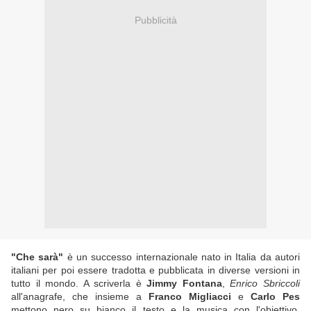
Pubblicità
"Che sarà"
è un successo internazionale nato in Italia da autori
italiani per poi essere tradotta e pubblicata in diverse versioni in
tutto il mondo. A scriverla è
Jimmy Fontana
,
Enrico Sbriccoli
all'anagrafe, che insieme a
Franco Migliacci
e
Carlo Pes
mettono nero su bianco il testo e la musica con l'obiettivo,