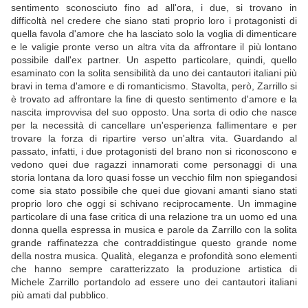
sentimento sconosciuto fino ad all'ora, i due, si trovano in
difficoltà nel credere che siano stati proprio loro i protagonisti di
quella favola d'amore che ha lasciato solo la voglia di dimenticare
e le valigie pronte verso un altra vita da affrontare il più lontano
possibile dall'ex partner. Un aspetto particolare, quindi, quello
esaminato con la solita sensibilità da uno dei cantautori italiani più
bravi in tema d'amore e di romanticismo. Stavolta, però, Zarrillo si
è trovato ad affrontare la fine di questo sentimento d'amore e la
nascita improvvisa del suo opposto. Una sorta di odio che nasce
per la necessità di cancellare un'esperienza fallimentare e per
trovare la forza di ripartire verso un'altra vita. Guardando al
passato, infatti, i due protagonisti del brano non si riconoscono e
vedono quei due ragazzi innamorati come personaggi di una
storia lontana da loro quasi fosse un vecchio film non spiegandosi
come sia stato possibile che quei due giovani amanti siano stati
proprio loro che oggi si schivano reciprocamente. Un immagine
particolare di una fase critica di una relazione tra un uomo ed una
donna quella espressa in musica e parole da Zarrillo con la solita
grande raffinatezza che contraddistingue questo grande nome
della nostra musica. Qualità, eleganza e profondità sono elementi
che hanno sempre caratterizzato la produzione artistica di
Michele Zarrillo portandolo ad essere uno dei cantautori italiani
più amati dal pubblico.