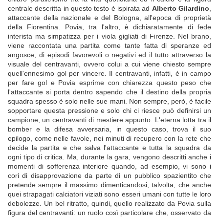
centrale descritta in questo testo è ispirata ad
Alberto Gilardino
,
attaccante della nazionale e del Bologna, all'epoca di proprietà
della Fiorentina. Povia, tra l'altro, è dichiaratamente di fede
interista ma simpatizza per i viola gigliati di Firenze. Nel brano,
viene raccontata una partita come tante fatta di speranze ed
angosce, di episodi favorevoli o negativi ed il tutto attraverso la
visuale del centravanti, ovvero colui a cui viene chiesto sempre
quell'ennesimo gol per vincere. Il centravanti, infatti, è in campo
per fare gol e Povia esprime con chiarezza questo peso che
l'attaccante si porta dentro sapendo che il destino della propria
squadra spesso è solo nelle sue mani. Non sempre, però, è facile
sopportare questa pressione e solo chi ci riesce può definirsi un
campione, un centravanti di mestiere appunto. L'eterna lotta tra il
bomber e la difesa avversaria, in questo caso, trova il suo
epilogo, come nelle favole, nei minuti di recupero con la rete che
decide la partita e che salva l'attaccante e tutta la squadra da
ogni tipo di critica. Ma, durante la gara, vengono descritti anche i
momenti di sofferenza interiore quando, ad esempio, vi sono i
cori di disapprovazione da parte di un pubblico spazientito che
pretende sempre il massimo dimenticandosi, talvolta, che anche
quei strapagati calciatori viziati sono esseri umani con tutte le loro
debolezze. Un bel ritratto, quindi, quello realizzato da Povia sulla
figura del centravanti: un ruolo così particolare che, osservato da