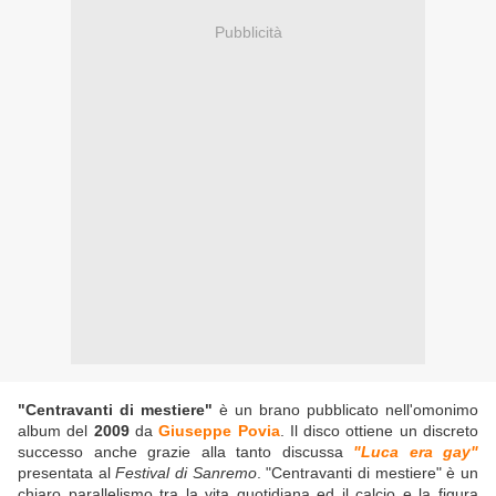
Pubblicità
"Centravanti di mestiere"
è un brano pubblicato nell'omonimo
album del
2009
da
Giuseppe Povia
. Il disco ottiene un discreto
successo anche grazie alla tanto discussa
"Luca era gay"
presentata al
Festival di Sanremo
. "Centravanti di mestiere" è un
chiaro parallelismo tra la vita quotidiana ed il calcio e la figura