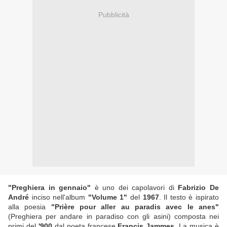
Pubblicità
"Preghiera in gennaio"
è uno dei capolavori di
Fabrizio De
André
inciso nell'album
"Volume 1"
del
1967
. Il testo è ispirato
alla poesia
"Prière pour aller au paradis avec le anes"
(Preghiera per andare in paradiso con gli asini) composta nei
primi del
'900
dal poeta francese
Francis Jammes
. La musica è