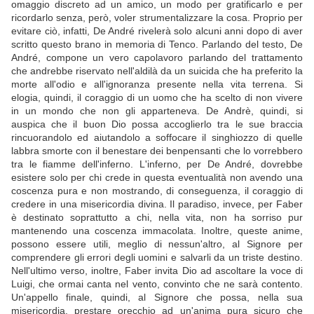
omaggio discreto ad un amico, un modo per gratificarlo e per
ricordarlo senza, però, voler strumentalizzare la cosa. Proprio per
evitare ciò, infatti, De André rivelerà solo alcuni anni dopo di aver
scritto questo brano in memoria di Tenco. Parlando del testo, De
André, compone un vero capolavoro parlando del trattamento
che andrebbe riservato nell'aldilà da un suicida che ha preferito la
morte all'odio e all'ignoranza presente nella vita terrena. Si
elogia, quindi, il coraggio di un uomo che ha scelto di non vivere
in un mondo che non gli apparteneva. De Andrè, quindi, si
auspica che il buon Dio possa accoglierlo tra le sue braccia
rincuorandolo ed aiutandolo a soffocare il singhiozzo di quelle
labbra smorte con il benestare dei benpensanti che lo vorrebbero
tra le fiamme dell'inferno. L'inferno, per De André, dovrebbe
esistere solo per chi crede in questa eventualità non avendo una
coscenza pura e non mostrando, di conseguenza, il coraggio di
credere in una misericordia divina. Il paradiso, invece, per Faber
è destinato soprattutto a chi, nella vita, non ha sorriso pur
mantenendo una coscenza immacolata. Inoltre, queste anime,
possono essere utili, meglio di nessun'altro, al Signore per
comprendere gli errori degli uomini e salvarli da un triste destino.
Nell'ultimo verso, inoltre, Faber invita Dio ad ascoltare la voce di
Luigi, che ormai canta nel vento, convinto che ne sarà contento.
Un'appello finale, quindi, al Signore che possa, nella sua
misericordia, prestare orecchio ad un'anima pura sicuro che