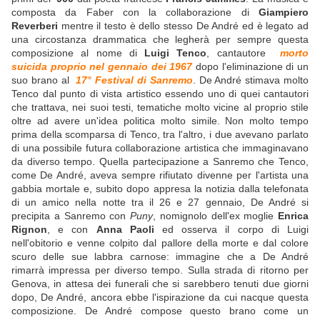
composta da Faber con la collaborazione di
Giampiero
Reverberi
mentre il testo è dello stesso De André ed è legato ad
una circostanza drammatica che legherà per sempre questa
composizione al nome di
Luigi Tenco
, cantautore
morto
suicida proprio nel gennaio dei 1967
dopo l'eliminazione di un
suo brano al
17° Festival di Sanremo
. De André stimava molto
Tenco dal punto di vista artistico essendo uno di quei cantautori
che trattava, nei suoi testi, tematiche molto vicine al proprio stile
oltre ad avere un'idea politica molto simile. Non molto tempo
prima della scomparsa di Tenco, tra l'altro, i due avevano parlato
di una possibile futura collaborazione artistica che immaginavano
da diverso tempo. Quella partecipazione a Sanremo che Tenco,
come De André, aveva sempre rifiutato divenne per l'artista una
gabbia mortale e, subito dopo appresa la notizia dalla telefonata
di un amico nella notte tra il 26 e 27 gennaio, De André si
precipita a Sanremo con
Puny
, nomignolo dell'ex moglie
Enrica
Rignon
, e con
Anna Paoli
ed osserva il corpo di Luigi
nell'obitorio e venne colpito dal pallore della morte e dal colore
scuro delle sue labbra carnose: immagine che a De André
rimarrà impressa per diverso tempo. Sulla strada di ritorno per
Genova, in attesa dei funerali che si sarebbero tenuti due giorni
dopo, De André, ancora ebbe l'ispirazione da cui nacque questa
composizione. De André compose questo brano come un