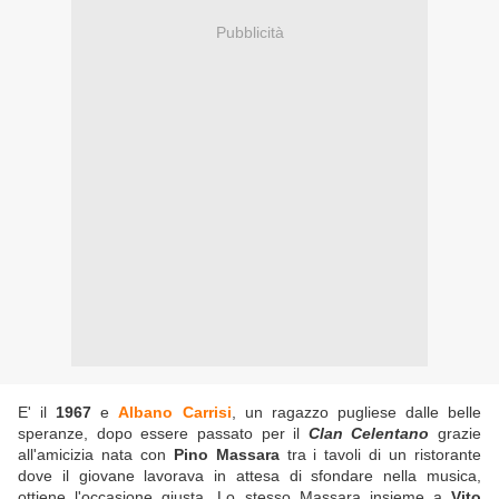
Pubblicità
E' il
1967
e
Albano Carrisi
, un ragazzo pugliese dalle belle
speranze, dopo essere passato per il
Clan Celentano
grazie
all'amicizia nata con
Pino Massara
tra i tavoli di un ristorante
dove il giovane lavorava in attesa di sfondare nella musica,
ottiene l'occasione giusta. Lo stesso Massara insieme a
Vito