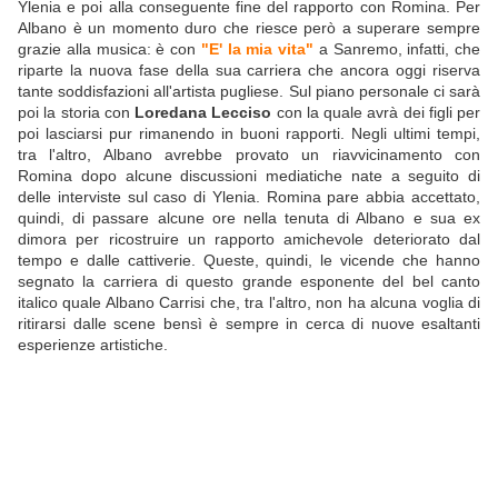
Ylenia e poi alla conseguente fine del rapporto con Romina. Per
Albano è un momento duro che riesce però a superare sempre
grazie alla musica: è con
"E' la mia vita"
a Sanremo, infatti, che
riparte la nuova fase della sua carriera che ancora oggi riserva
tante soddisfazioni all'artista pugliese. Sul piano personale ci sarà
poi la storia con
Loredana Lecciso
con la quale avrà dei figli per
poi lasciarsi pur rimanendo in buoni rapporti. Negli ultimi tempi,
tra l'altro, Albano avrebbe provato un riavvicinamento con
Romina dopo alcune discussioni mediatiche nate a seguito di
delle interviste sul caso di Ylenia. Romina pare abbia accettato,
quindi, di passare alcune ore nella tenuta di Albano e sua ex
dimora per ricostruire un rapporto amichevole deteriorato dal
tempo e dalle cattiverie. Queste, quindi, le vicende che hanno
segnato la carriera di questo grande esponente del bel canto
italico quale Albano Carrisi che, tra l'altro, non ha alcuna voglia di
ritirarsi dalle scene bensì è sempre in cerca di nuove esaltanti
esperienze artistiche.