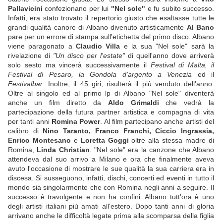
Pallavicini
confezionano per lui
"Nel sole"
e fu subito successo.
Infatti, era stato trovato il repertorio giusto che esaltasse tutte le
grandi qualità canore di Albano divenuto artisticamente
Al Bano
pare per un errore di stampa sull'etichetta del primo disco. Albano
viene paragonato a
Claudio Villa
e la sua "Nel sole" sarà la
rivelazione di
"Un disco per l'estate"
di quell'anno dove arriverà
solo sesto ma vincerà successivamente il
Festival di Malta, il
Festival di Pesaro, la Gondola d'argento a Venezia
ed il
Festivalbar
. Inoltre, il 45 giri, risulterà il più venduto dell'anno.
Oltre al singolo ed al primo lp di Albano "Nel sole" diventerà
anche un film diretto da
Aldo Grimaldi
che vedrà la
partecipazione della futura partner artistica e compagna di vita
per tanti anni
Romina Power
. Al film partecipano anche artisti del
calibro di
Nino Taranto, Franco Franchi, Ciccio Ingrassia,
Enrico Montesano
e
Loretta Goggi
oltre alla stessa madre di
Romina,
Linda Christian
. "Nel sole" era la canzone che Albano
attendeva dal suo arrivo a Milano e ora che finalmente aveva
avuto l'occasione di mostrare le sue qualità la sua carriera era in
discesa. Si susseguono, infatti, dischi, concerti ed eventi in tutto il
mondo sia singolarmente che con Romina negli anni a seguire. Il
successo è travolgente e non ha confini: Albano tutt'ora è uno
degli artisti italiani più amati all'estero. Dopo tanti anni di gloria
arrivano anche le difficoltà legate prima alla scomparsa della figlia