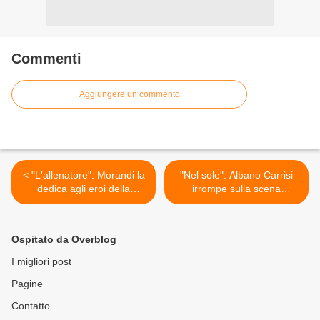
Commenti
Aggiungere un commento
< "L'allenatore": Morandi la
"Nel sole": Albano Carrisi
dedica agli eroi della
irrompe sulla scena
panchina
musicale >
Ospitato da Overblog
I migliori post
Pagine
Contatto